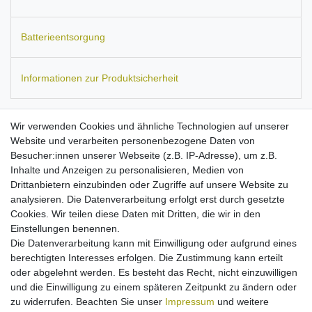
Batterieentsorgung
Informationen zur Produktsicherheit
Wir verwenden Cookies und ähnliche Technologien auf unserer
Website und verarbeiten personenbezogene Daten von
Passend für:
LG G4 (H815), G4 Stylus (H635), G4 Dual Sim
Besucher:innen unserer Webseite (z.B. IP-Adresse), um z.B.
(H818P), G4 Dual LTE (H810 / H811 / H815T / H8185K / H818N /
Inhalte und Anzeigen zu personalisieren, Medien von
H818T / H819).
Ersetzt den Akku-Typ:
BL-51YF.
Maße:
ca. 74 x
Drittanbietern einzubinden oder Zugriffe auf unsere Website zu
51 x 5 mm.
Kapazität: 3000 mAh.
analysieren. Die Datenverarbeitung erfolgt erst durch gesetzte
Stärkster erwerbbarer Akku dieser Modelle
Cookies. Wir teilen diese Daten mit Dritten, die wir in den
Ausgestattet mit Qualitätszellen
Einstellungen benennen.
geprüfte Qualitätsakkus
Die Datenverarbeitung kann mit Einwilligung oder aufgrund eines
Kein Billigakku, sondern streng kontrollierte Markenware
berechtigten Interesses erfolgen. Die Zustimmung kann erteilt
nach allen EU-Normen
oder abgelehnt werden. Es besteht das Recht, nicht einzuwilligen
Überlade-, Hitze- und Kurzschlussschutz
und die Einwilligung zu einem späteren Zeitpunkt zu ändern oder
Ladbar mit Originalnetzteil
zu widerrufen. Beachten Sie unser
Impressum
und weitere
High-End Li-Ion Technologie: hohe Kapazität ohne