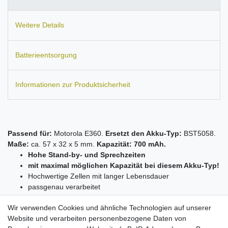
Weitere Details
Batterieentsorgung
Informationen zur Produktsicherheit
Passend für:
Motorola E360.
Ersetzt den Akku-Typ:
BST5058.
Maße:
ca. 57 x 32 x 5 mm.
Kapazität: 700 mAh.
Hohe Stand-by- und Sprechzeiten
mit maximal möglichen Kapazität bei diesem Akku-Typ!
Hochwertige Zellen mit langer Lebensdauer
passgenau verarbeitet
ersetzt den Originalakku von o.g. Modellen
Wir verwenden Cookies und ähnliche Technologien auf unserer
Aufladung mit jedem zum Gerät passenden Ladegerät
Website und verarbeiten personenbezogene Daten von
Kein Memoryeffekt