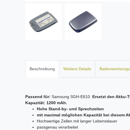
Beschreibung
Weitere Details
Batterieentsorg
Passend für:
Samsung SGH-E610.
Ersetzt den Akku-T
Kapazität: 1200 mAh.
Hohe Stand-by- und Sprechzeiten
mit maximal möglichen Kapazität bei diesem A
Hochwertige Zellen mit langer Lebensdauer
passgenau verarbeitet