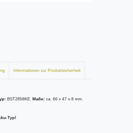
ung
Informationen zur Produktsicherheit
yp:
BST2858KE.
Maße:
ca. 66 x 47 x 8 mm.
kku-Typ!