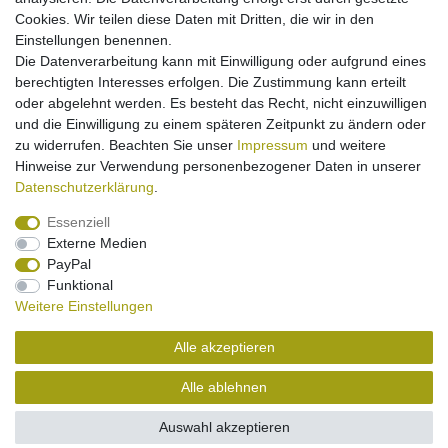
*
inkl. ges. MwSt.
zzgl.
Versandkosten
Cookies. Wir teilen diese Daten mit Dritten, die wir in den
Einstellungen benennen.
Die Datenverarbeitung kann mit Einwilligung oder aufgrund eines
berechtigten Interesses erfolgen. Die Zustimmung kann erteilt
Akku Li-Ion für Sonim XP5900 / XP5 Plus (Ersatz
für BAT-03500-01S)
oder abgelehnt werden. Es besteht das Recht, nicht einzuwilligen
und die Einwilligung zu einem späteren Zeitpunkt zu ändern oder
10,95 € *
zu widerrufen. Beachten Sie unser
Impressum
und weitere
In den Warenkorb
Hinweise zur Verwendung personenbezogener Daten in unserer
*
inkl. ges. MwSt.
zzgl.
Versandkosten
Daten­schutz­erklärung
.
Essenziell
Externe Medien
PayPal
Funktional
Weitere Einstellungen
Impressum
Daten­schutz­erklärung
Widerrufs­recht
Alle akzeptieren
Kontakt
Vertrag widerrufen
Alle ablehnen
Auswahl akzeptieren