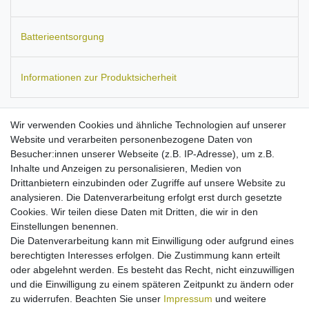
Batterieentsorgung
Informationen zur Produktsicherheit
Wir verwenden Cookies und ähnliche Technologien auf unserer
Website und verarbeiten personenbezogene Daten von
Passend für:
Vodafone
125, 246.
ZTE
A34, A39, C300, C321,
Besucher:innen unserer Webseite (z.B. IP-Adresse), um z.B.
C321+, C332, C339, C350, D180, D190, K66, V66.
Orange
Le
Inhalte und Anzeigen zu personalisieren, Medien von
Tactile.
Ersetzt den Akku-Typ:
Li3706T42P3h383857.
Maße:
ca.
Drittanbietern einzubinden oder Zugriffe auf unsere Website zu
37,5 x 37,5 x 5 mm.
Kapazität: 700 mAh.
analysieren. Die Datenverarbeitung erfolgt erst durch gesetzte
Hohe Stand-by- und Sprechzeiten
Cookies. Wir teilen diese Daten mit Dritten, die wir in den
mit maximal möglichen Kapazität bei diesem Akku-Typ!
Einstellungen benennen.
Hochwertige Zellen mit langer Lebensdauer
Die Datenverarbeitung kann mit Einwilligung oder aufgrund eines
passgenau verarbeitet
berechtigten Interesses erfolgen. Die Zustimmung kann erteilt
ersetzt den Originalakku von o.g. Modellen
oder abgelehnt werden. Es besteht das Recht, nicht einzuwilligen
Aufladung mit jedem zum Gerät passenden Ladegerät
und die Einwilligung zu einem späteren Zeitpunkt zu ändern oder
Kein Memoryeffekt
zu widerrufen. Beachten Sie unser
Impressum
und weitere
mit Schutz gegen Überladung/Überhitzung/Kurzschluss