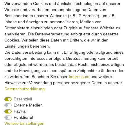
Wir verwenden Cookies und ähnliche Technologien auf unserer
Könnte Sie interessieren:
Website und verarbeiten personenbezogene Daten von
Besucher:innen unserer Webseite (z.B. IP-Adresse), um z.B.
Kfz-Ladekabel (Kabelrolle) für Samsung SGH-
S100 S105
Inhalte und Anzeigen zu personalisieren, Medien von
Drittanbietern einzubinden oder Zugriffe auf unsere Website zu
11,95 € *
analysieren. Die Datenverarbeitung erfolgt erst durch gesetzte
In den Warenkorb
Cookies. Wir teilen diese Daten mit Dritten, die wir in den
*
inkl. ges. MwSt.
zzgl.
Versandkosten
Einstellungen benennen.
Die Datenverarbeitung kann mit Einwilligung oder aufgrund eines
berechtigten Interesses erfolgen. Die Zustimmung kann erteilt
Ladegerät für Samsung SGH-S100 / S105
oder abgelehnt werden. Es besteht das Recht, nicht einzuwilligen
und die Einwilligung zu einem späteren Zeitpunkt zu ändern oder
11,95 € *
zu widerrufen. Beachten Sie unser
Impressum
und weitere
Hinweise zur Verwendung personenbezogener Daten in unserer
In den Warenkorb
Daten­schutz­erklärung
.
*
inkl. ges. MwSt.
zzgl.
Versandkosten
Essenziell
Externe Medien
PayPal
Funktional
Weitere Einstellungen
Impressum
Daten­schutz­erklärung
Widerrufs­recht