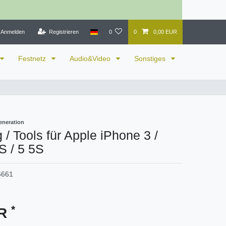
Anmelden
Registrieren
0
0
0,00 EUR
Festnetz
Audio&Video
Sonstiges
eneration
/ Tools für Apple iPhone 3 /
S / 5 5S
6661
*
UR