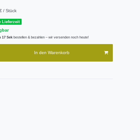
€ / Stück
 Lieferzeit
gbar
n 16 Sek
bestellen & bezahlen – wir versenden noch heute!
In den Warenkorb