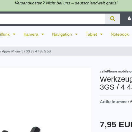
Versandkosten? Nicht bei uns – deutschlandweit gratis!
ilfunk
Kamera
Navigation
Tablet
Notebook
r Apple iPhone 3 / 3GS / 4 4S / 5 5S
cellePhone mobile g
Werkzeug 
3GS / 4 4
Artikelnummer
7,95 E