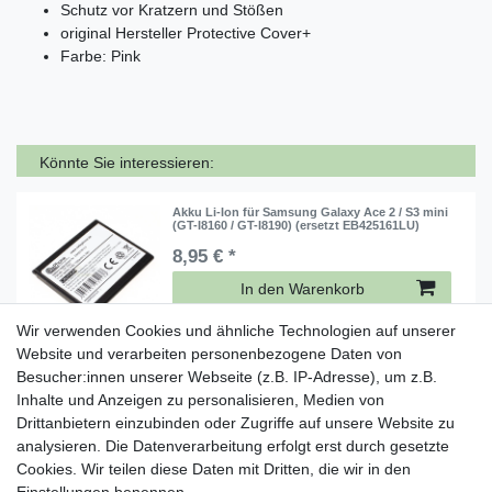
Schutz vor Kratzern und Stößen
original Hersteller Protective Cover+
Farbe: Pink
Könnte Sie interessieren:
Akku Li-Ion für Samsung Galaxy Ace 2 / S3 mini
(GT-I8160 / GT-I8190) (ersetzt EB425161LU)
8,95 € *
In den Warenkorb
*
inkl. ges. MwSt.
zzgl.
Versandkosten
Wir verwenden Cookies und ähnliche Technologien auf unserer
Website und verarbeiten personenbezogene Daten von
Besucher:innen unserer Webseite (z.B. IP-Adresse), um z.B.
Original Samsung Dockingstation für Galaxy S3
(GT-I9300) (EDD-D200BEGSTD)
Inhalte und Anzeigen zu personalisieren, Medien von
Drittanbietern einzubinden oder Zugriffe auf unsere Website zu
38,95 € *
analysieren. Die Datenverarbeitung erfolgt erst durch gesetzte
In den Warenkorb
Cookies. Wir teilen diese Daten mit Dritten, die wir in den
*
inkl. ges. MwSt.
zzgl.
Versandkosten