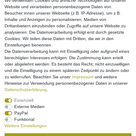
Wir verwenden Cookies und ähnliche Technologien auf unserer
Kfz-Ladekabel (Kabelrolle) für Alcatel OT 300
Website und verarbeiten personenbezogene Daten von
301 302 303 500 501 700 701 Easy db
Besucher:innen unserer Webseite (z.B. IP-Adresse), um z.B.
11,95 € *
Inhalte und Anzeigen zu personalisieren, Medien von
Drittanbietern einzubinden oder Zugriffe auf unsere Website zu
In den Warenkorb
analysieren. Die Datenverarbeitung erfolgt erst durch gesetzte
*
inkl. ges. MwSt.
zzgl.
Versandkosten
Cookies. Wir teilen diese Daten mit Dritten, die wir in den
Einstellungen benennen.
Die Datenverarbeitung kann mit Einwilligung oder aufgrund eines
berechtigten Interesses erfolgen. Die Zustimmung kann erteilt
[Paket] Kfz-Ladekabel (Kabelrolle) für Alcatel
OT Easy / Club / Com / Max / Pro / View
oder abgelehnt werden. Es besteht das Recht, nicht einzuwilligen
11,95 € *
und die Einwilligung zu einem späteren Zeitpunkt zu ändern oder
zu widerrufen. Beachten Sie unser
Impressum
und weitere
In den Warenkorb
Hinweise zur Verwendung personenbezogener Daten in unserer
*
inkl. ges. MwSt.
zzgl.
Versandkosten
Daten­schutz­erklärung
.
Essenziell
Externe Medien
PayPal
Funktional
Weitere Einstellungen
Impressum
Daten­schutz­erklärung
Widerrufs­recht