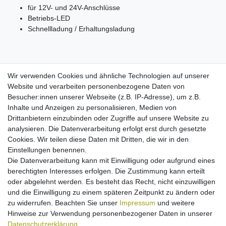
für 12V- und 24V-Anschlüsse
Betriebs-
LED
Schnellladung / Erhaltungsladung
Wir verwenden Cookies und ähnliche Technologien auf unserer
Könnte Sie interessieren:
Website und verarbeiten personenbezogene Daten von
Besucher:innen unserer Webseite (z.B. IP-Adresse), um z.B.
Akku Li-Ion für HTC Desire HD (ersetzt BA
S470)
Inhalte und Anzeigen zu personalisieren, Medien von
Drittanbietern einzubinden oder Zugriffe auf unsere Website zu
7,95 € *
analysieren. Die Datenverarbeitung erfolgt erst durch gesetzte
In den Warenkorb
Cookies. Wir teilen diese Daten mit Dritten, die wir in den
*
inkl. ges. MwSt.
zzgl.
Versandkosten
Einstellungen benennen.
Die Datenverarbeitung kann mit Einwilligung oder aufgrund eines
berechtigten Interesses erfolgen. Die Zustimmung kann erteilt
[Paket] Ladegerät für HTC HD2 Leo / Rome /
oder abgelehnt werden. Es besteht das Recht, nicht einzuwilligen
Desire / Legend / HD mini (micro-USB)
und die Einwilligung zu einem späteren Zeitpunkt zu ändern oder
13,95 € *
zu widerrufen. Beachten Sie unser
Impressum
und weitere
Hinweise zur Verwendung personenbezogener Daten in unserer
In den Warenkorb
Daten­schutz­erklärung
.