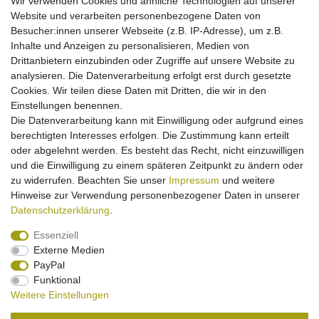
Wir verwenden Cookies und ähnliche Technologien auf unserer
Kfz-Ladekabel (Kabelrolle) für Siemens C55 A51
Website und verarbeiten personenbezogene Daten von
A52 A55 A57 A60 A62 A65 A70 A75 AL21 AX72
Besucher:innen unserer Webseite (z.B. IP-Adresse), um z.B.
AX75 C60 C62 C65 C65V C72 C75
11,95 € *
Inhalte und Anzeigen zu personalisieren, Medien von
Drittanbietern einzubinden oder Zugriffe auf unsere Website zu
In den Warenkorb
analysieren. Die Datenverarbeitung erfolgt erst durch gesetzte
*
inkl. ges. MwSt.
zzgl.
Versandkosten
Cookies. Wir teilen diese Daten mit Dritten, die wir in den
Einstellungen benennen.
Die Datenverarbeitung kann mit Einwilligung oder aufgrund eines
berechtigten Interesses erfolgen. Die Zustimmung kann erteilt
Kfz-Ladekabel (Kabelrolle) für Siemens ST55 /
ST60
oder abgelehnt werden. Es besteht das Recht, nicht einzuwilligen
11,95 € *
und die Einwilligung zu einem späteren Zeitpunkt zu ändern oder
zu widerrufen. Beachten Sie unser
Impressum
und weitere
In den Warenkorb
Hinweise zur Verwendung personenbezogener Daten in unserer
*
inkl. ges. MwSt.
zzgl.
Versandkosten
Daten­schutz­erklärung
.
Essenziell
Externe Medien
PayPal
Funktional
Weitere Einstellungen
Impressum
Daten­schutz­erklärung
Widerrufs­recht