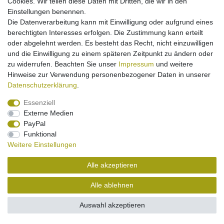
Cookies. Wir teilen diese Daten mit Dritten, die wir in den
[Paket] Ladegerät micro-USB für Amazon
Einstellungen benennen.
Kindle - 2A
Die Datenverarbeitung kann mit Einwilligung oder aufgrund eines
14,95 € *
berechtigten Interesses erfolgen. Die Zustimmung kann erteilt
oder abgelehnt werden. Es besteht das Recht, nicht einzuwilligen
In den Warenkorb
und die Einwilligung zu einem späteren Zeitpunkt zu ändern oder
*
inkl. ges. MwSt.
zzgl.
Versandkosten
zu widerrufen. Beachten Sie unser
Impressum
und weitere
Hinweise zur Verwendung personenbezogener Daten in unserer
Daten­schutz­erklärung
.
Essenziell
Externe Medien
PayPal
Impressum
Daten­schutz­erklärung
Widerrufs­recht
Funktional
Weitere Einstellungen
Kontakt
Vertrag widerrufen
Alle akzeptieren
Alle ablehnen
Auswahl akzeptieren