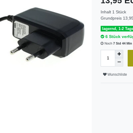
13,95 
Inhalt
1
Stück
Grundpreis
13,95
lagernd, 1-2 Tage
6 Stück verfü
Noch
7 Std 44 Min
Wunschliste