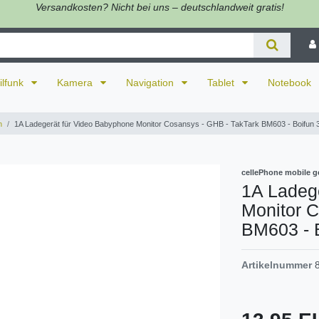
Versandkosten? Nicht bei uns – deutschlandweit gratis!
ilfunk
Kamera
Navigation
Tablet
Notebook
n
1A Ladegerät für Video Babyphone Monitor Cosansys - GHB - TakTark BM603 - Boifun 
cellePhone mobile g
1A Ladeg
Monitor C
BM603 - B
Artikelnummer