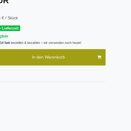
EUR
 € / Stück
 Lieferzeit
gbar
 13 Sek
bestellen & bezahlen – wir versenden noch heute!
In den Warenkorb