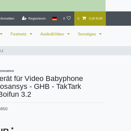
Anmelden
Registrieren
0
0
0,00 EUR
Festnetz
Audio&Video
Sonstiges
3.2
eneration
erät für Video Babyphone
osansys - GHB - TakTark
oifun 3.2
8850
*