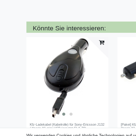
Könnte Sie interessieren:
Kfz-Ladekabel (Kabelrolle) für Sony-Ericsson J132
[Paket] K
/ Xperia X1 mini-USB (ersetzt CLA-70)
Xperia X1
Wir verwenden Cookies und ähnliche Technologien auf 