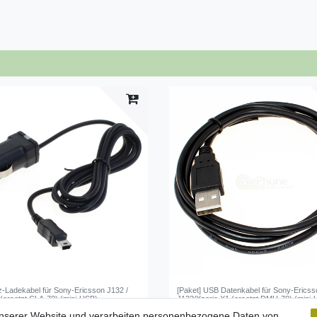
fz-Ladekabel für Sony-Ericsson J132 /
[Paket] USB Datenkabel für Sony-Ericss
 (ersetzt CLA-70) (mini-USB)
J132/Xperia X1 (ersetzt DMU-70) (mini
unserer Website und verarbeiten personenbezogene Daten von