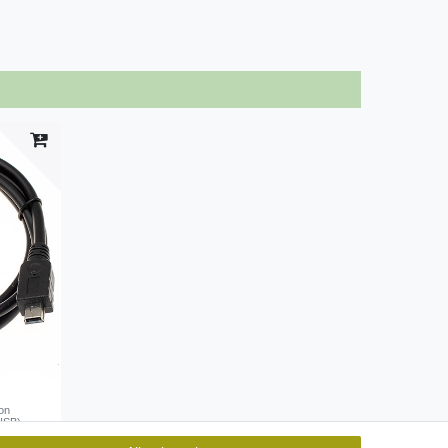
on
-USB)