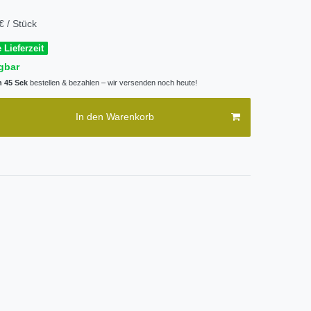
€ / Stück
 Lieferzeit
gbar
n 45 Sek
bestellen & bezahlen – wir versenden noch heute!
In den Warenkorb