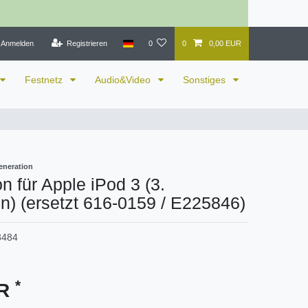
Anmelden
Registrieren
0
0
0,00 EUR
Festnetz
Audio&Video
Sonstiges
eneration
on für Apple iPod 3 (3.
n) (ersetzt 616-0159 / E225846)
3484
*
UR