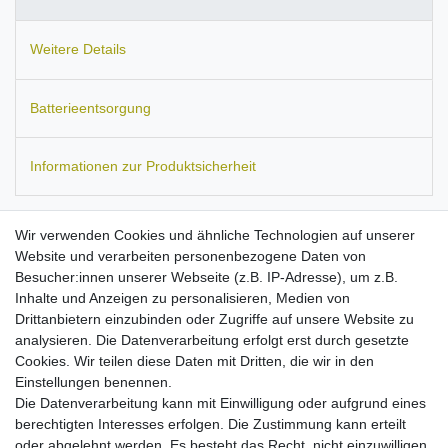
Weitere Details
Batterieentsorgung
Informationen zur Produktsicherheit
Wir verwenden Cookies und ähnliche Technologien auf unserer
Website und verarbeiten personenbezogene Daten von
Passend für:
Beats Pill 2.0 (B0513 / MH812AMA-UG / J272 /
Besucher:innen unserer Webseite (z.B. IP-Adresse), um z.B.
ICP092941SH).
Ersetzt folgende Akku-Modelle:
Inhalte und Anzeigen zu personalisieren, Medien von
J272/ICP092941SH, HYB2725221547.
Maße:
ca. 2x 40,5 x 30 x
Drittanbietern einzubinden oder Zugriffe auf unsere Website zu
10 mm.
Kapazität: 750 mAh.
analysieren. Die Datenverarbeitung erfolgt erst durch gesetzte
Hohe Stand-by- und Sprechzeiten
Cookies. Wir teilen diese Daten mit Dritten, die wir in den
mit maximal möglichen Kapazität bei diesem Akku-Typ!
Einstellungen benennen.
Hochwertige Zellen mit langer Lebensdauer
Die Datenverarbeitung kann mit Einwilligung oder aufgrund eines
passgenau verarbeitet
berechtigten Interesses erfolgen. Die Zustimmung kann erteilt
ersetzt den Originalakku von o.g. Modellen
oder abgelehnt werden. Es besteht das Recht, nicht einzuwilligen