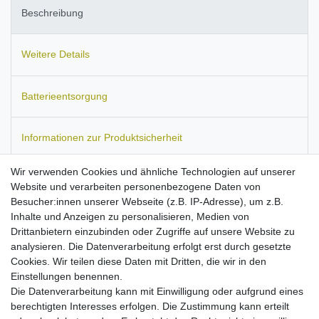
Beschreibung
Weitere Details
Batterieentsorgung
Informationen zur Produktsicherheit
Wir verwenden Cookies und ähnliche Technologien auf unserer
Website und verarbeiten personenbezogene Daten von
Besucher:innen unserer Webseite (z.B. IP-Adresse), um z.B.
Passend für:
Audio Pro Addon T3, Addon T9, Addon T10.
Ersetzt
Inhalte und Anzeigen zu personalisieren, Medien von
den Akku-Typ:
TF18650-2200-1S4PB.
Maße:
ca. 69 x 38 x 37
Drittanbietern einzubinden oder Zugriffe auf unsere Website zu
mm.
Kapazität: 2600 mAh.
analysieren. Die Datenverarbeitung erfolgt erst durch gesetzte
Hohe Stand-by- und Sprechzeiten
Cookies. Wir teilen diese Daten mit Dritten, die wir in den
mit maximal möglichen Kapazität bei diesem Akku-Typ!
Einstellungen benennen.
Hochwertige Zellen mit langer Lebensdauer
Die Datenverarbeitung kann mit Einwilligung oder aufgrund eines
passgenau verarbeitet
berechtigten Interesses erfolgen. Die Zustimmung kann erteilt
ersetzt den Originalakku von o.g. Modellen