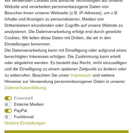
Wir verwenden Cookies und ähnliche Technologien auf unserer
[Paket] 2A Ladegerät für JBL Charge 4 - Rock -
Website und verarbeiten personenbezogene Daten von
Pulse 4 - Flip 5 Eco Ocean - Clip 4 - Go 3
Besucher:innen unserer Webseite (z.B. IP-Adresse), um z.B.
15,95 € *
Inhalte und Anzeigen zu personalisieren, Medien von
Drittanbietern einzubinden oder Zugriffe auf unsere Website zu
In den Warenkorb
analysieren. Die Datenverarbeitung erfolgt erst durch gesetzte
*
inkl. ges. MwSt.
zzgl.
Versandkosten
Cookies. Wir teilen diese Daten mit Dritten, die wir in den
Einstellungen benennen.
Die Datenverarbeitung kann mit Einwilligung oder aufgrund eines
berechtigten Interesses erfolgen. Die Zustimmung kann erteilt
[Paket] Ladegerät micro-USB für JBL Charge
Clip Everest Flip Go Link Pulse Trip Wind - 2A
oder abgelehnt werden. Es besteht das Recht, nicht einzuwilligen
14,95 € *
und die Einwilligung zu einem späteren Zeitpunkt zu ändern oder
zu widerrufen. Beachten Sie unser
Impressum
und weitere
In den Warenkorb
Hinweise zur Verwendung personenbezogener Daten in unserer
*
inkl. ges. MwSt.
zzgl.
Versandkosten
Daten­schutz­erklärung
.
Essenziell
Externe Medien
PayPal
Funktional
Weitere Einstellungen
Impressum
Daten­schutz­erklärung
Widerrufs­recht