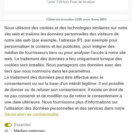
*
avec TVA
hors
Frais de livraison
Câble de données USB pour Sony MP3
Walkman Player - USB zu WM-PORT
Nous utilisons des cookies et des technologies similaires sur notre
9,95 € *
site web et traitons les données personnelles des visiteurs de
notre site web (par exemple, l'adresse IP), par exemple pour
Dans le panier
personnaliser le contenu et les publicités, pour intégrer des
*
avec TVA
hors
Frais de livraison
médias de fournisseurs tiers ou pour analyser l'accès à notre site
web. Le traitement des données a lieu uniquement lorsque des
cookies sont installés. Nous partageons ces données avec des
[Pack] Ensemble chargeur voiture - chargeur
secteur - Câble data pour Apple iPhone 3G /
tiers que nous nommons dans les paramètres.
3GS / 4 / 4S / iPod - noir
Le traitement des données peut être effectué avec le
19,95 € *
consentement ou sur la base d'un intérêt légitime. Il est possible
Dans le panier
de donner ou de refuser son consentement. Il existe un droit de
ne pas consentir et de modifier ou de retirer le consentement à
*
avec TVA
hors
Frais de livraison
une date ultérieure. Nous fournissons plus d'informations sur
l'utilisation des données personnelles et des services dans notre
Déclaration de confidentialité
.
Essentiel
Médias externes