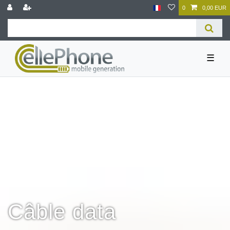
0
0,00 EUR
☰
Câble data