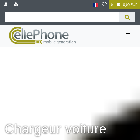
0
0,00 EUR
☰
Chargeur voiture