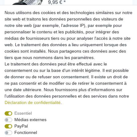
9,95 € *
Dans le panier
Nous utilisons des cookies et des technologies similaires sur notre
site web et traitons les données personnelles des visiteurs de
*
avec TVA
hors
Frais de livraison
notre site web (par exemple, l'adresse IP), par exemple pour
personnaliser le contenu et les publicités, pour intégrer des
médias de fournisseurs tiers ou pour analyser l'accès à notre site
Câble de charge voiture (micro-USB) (article
groupé)
web. Le traitement des données a lieu uniquement lorsque des
7,95 € *
cookies sont installés. Nous partageons ces données avec des
tiers que nous nommons dans les paramètres.
Dans le panier
Le traitement des données peut être effectué avec le
*
avec TVA
hors
Frais de livraison
consentement ou sur la base d'un intérêt légitime. Il est possible
de donner ou de refuser son consentement. Il existe un droit de
ne pas consentir et de modifier ou de retirer le consentement à
1
2
3
une date ultérieure. Nous fournissons plus d'informations sur
l'utilisation des données personnelles et des services dans notre
Déclaration de confidentialité
.
Essentiel
Médias externes
Mentions légales
Déclaration de confidentialité
PayPal
Fonctionnel