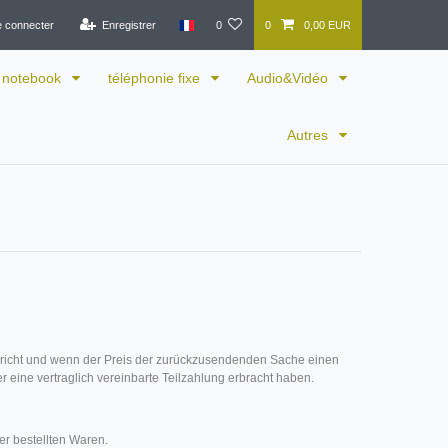
e connecter
Enregistrer
0
0
0,00 EUR
notebook
téléphonie fixe
Audio&Vidéo
Autres
spricht und wenn der Preis der zurückzusendenden Sache einen
 eine vertraglich vereinbarte Teilzahlung erbracht haben.
r bestellten Waren.