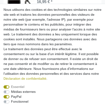
16,95 € *
Dans le panier
Nous utilisons des cookies et des technologies similaires sur notre
site web et traitons les données personnelles des visiteurs de
*
avec TVA
hors
Frais de livraison
notre site web (par exemple, l'adresse IP), par exemple pour
personnaliser le contenu et les publicités, pour intégrer des
médias de fournisseurs tiers ou pour analyser l'accès à notre site
Chargeur secteur + câble de charge voiture
pour Samsung SLB-10A / SLB-11A
web. Le traitement des données a lieu uniquement lorsque des
18,95 € *
cookies sont installés. Nous partageons ces données avec des
tiers que nous nommons dans les paramètres.
Dans le panier
Le traitement des données peut être effectué avec le
*
avec TVA
hors
Frais de livraison
consentement ou sur la base d'un intérêt légitime. Il est possible
de donner ou de refuser son consentement. Il existe un droit de
ne pas consentir et de modifier ou de retirer le consentement à
1
2
une date ultérieure. Nous fournissons plus d'informations sur
l'utilisation des données personnelles et des services dans notre
Déclaration de confidentialité
.
Essentiel
Médias externes
Mentions légales
Déclaration de confidentialité
PayPal
Fonctionnel