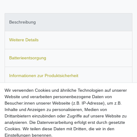
Beschreibung
Weitere Details
Batterieentsorgung
Informationen zur Produktsicherheit
Wir verwenden Cookies und ähnliche Technologien auf unserer
Website und verarbeiten personenbezogene Daten von
Besucher:innen unserer Webseite (z.B. IP-Adresse), um z.B.
passend für
Motorola Accompli 008, CD920, CD930, Timeport
Inhalte und Anzeigen zu personalisieren, Medien von
L7089, Timeport P7389, Timeport T250, Timeport T260, Slim Lite,
Drittanbietern einzubinden oder Zugriffe auf unsere Website zu
StarTac 70, StarTac 85, StarTac 110, StarTac 130, T250, T260,
analysieren. Die Datenverarbeitung erfolgt erst durch gesetzte
V50, V51, V100, V3688, V3690, V8088.
Ersetzt folgende
Cookies. Wir teilen diese Daten mit Dritten, die wir in den
Modelle:
CLA9000.
Einstellungen benennen.