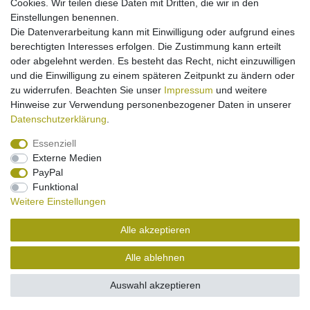
Cookies. Wir teilen diese Daten mit Dritten, die wir in den
Einstellungen benennen.
Die Datenverarbeitung kann mit Einwilligung oder aufgrund eines
berechtigten Interesses erfolgen. Die Zustimmung kann erteilt
Kfz-Ladekabel für Motorola T180/C350 C250
C330 C336 C375 C385 C390 C450 C550 C650
oder abgelehnt werden. Es besteht das Recht, nicht einzuwilligen
C651 E375 T300 V150 V180 V220 W2088
und die Einwilligung zu einem späteren Zeitpunkt zu ändern oder
11,95 € *
zu widerrufen. Beachten Sie unser
Impressum
und weitere
In den Warenkorb
Hinweise zur Verwendung personenbezogener Daten in unserer
*
inkl. ges. MwSt.
zzgl.
Versandkosten
Daten­schutz­erklärung
.
Essenziell
Externe Medien
PayPal
Funktional
Weitere Einstellungen
Impressum
Daten­schutz­erklärung
Widerrufs­recht
Alle akzeptieren
Kontakt
Vertrag widerrufen
Alle ablehnen
Auswahl akzeptieren