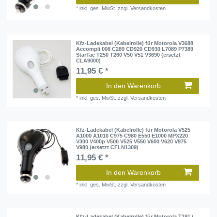
*
inkl. ges. MwSt.
zzgl.
Versandkosten
Kfz-Ladekabel (Kabelrolle) für Motorola V3688
Accompli 008 C289 CD920 CD930 L7089 P7389
StarTac T250 T260 V50 V51 V3690 (ersetzt
CLA9000)
11,95 € *
In den Warenkorb
*
inkl. ges. MwSt.
zzgl.
Versandkosten
Kfz-Ladekabel (Kabelrolle) für Motorola V525
A1000 A1010 C975 C980 E550 E1000 MPX220
V300 V400p V500 V525 V550 V600 V620 V975
V980 (ersetzt CFLN1309)
11,95 € *
In den Warenkorb
*
inkl. ges. MwSt.
zzgl.
Versandkosten
Kfz-Ladekabel (Kabelrolle) für Motorola T191 /