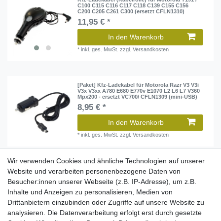
C100 C115 C116 C117 C118 C139 C155 C156
C200 C205 C261 C300 (ersetzt CFLN1310)
11,95 € *
In den Warenkorb
*
inkl. ges. MwSt.
zzgl.
Versandkosten
[Paket] Kfz-Ladekabel für Motorola Razr V3 V3i
V3x V3xx A780 E680 E770v E1070 L2 L6 L7 V360
Mpx200 - ersetzt VC700/ CFLN1309 (mini-USB)
8,95 € *
In den Warenkorb
*
inkl. ges. MwSt.
zzgl.
Versandkosten
Wir verwenden Cookies und ähnliche Technologien auf unserer
[Paket] Kfz-Ladekabel für Motorola RAZR2 V8
Website und verarbeiten personenbezogene Daten von
V9 / Milestone / DEFY - ersetzt P513 (micro-USB)
Besucher:innen unserer Webseite (z.B. IP-Adresse), um z.B.
7,95 € *
Inhalte und Anzeigen zu personalisieren, Medien von
Drittanbietern einzubinden oder Zugriffe auf unsere Website zu
In den Warenkorb
analysieren. Die Datenverarbeitung erfolgt erst durch gesetzte
*
inkl. ges. MwSt.
zzgl.
Versandkosten