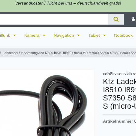
Versandkosten? Nicht bei uns – deutschlandweit gratis!
ilfunk
Kamera
Navigation
Tablet
Notebook
z-Ladekabel für Samsung Ace I7500 I8510 I8910 Omnia HD M7500 S5600 S7350 S8000 S83
cellePhone mobile g
Kfz-Lade
I8510 I8
S7350 S8
S (micro
Artikelnummer