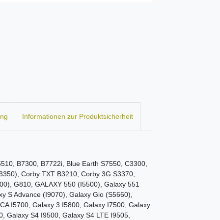
ung
Informationen zur Produktsicherheit
10, B7300, B7722i, Blue Earth S7550, C3300,
3350), Corby TXT B3210, Corby 3G S3370,
00), G810, GALAXY 550 (I5500), Galaxy 551
axy S Advance (I9070), Galaxy Gio (S5660),
CA I5700, Galaxy 3 I5800, Galaxy I7500, Galaxy
0, Galaxy S4 I9500, Galaxy S4 LTE I9505,