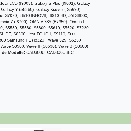
lear LCD (I9003), Galaxy S Plus (I9001), Galaxy
 Galaxy Y (S5360), Galaxy Xcover ( S5690),
r S7070, I8510 INNOV8, I8910 HD, Jét S8000,
nia 7 (I8700), OMNIA 735 (B7350), Omnia II
0, S5530, S5560, S5600, S5610, S5620, S7220
 SLIDE, S8300 Ultra TOUCH, S9110, Star II
360 Samsung H1 (I8320), Wave 525 (S5250),
 Wave S8500, Wave II (S8530), Wave 3 (S8600),
ende Modelle:
CAD300U, CAD300UBEC,