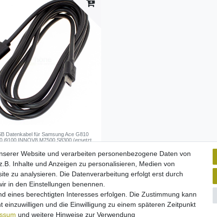
SB Datenkabel für Samsung Ace G810
00 i9100 INNOV8 M7500 S8300 (ersetzt
BECSTD) (micro-USB)
unserer Website und verarbeiten personenbezogene Daten von
 *
.B. Inhalte und Anzeigen zu personalisieren, Medien von
. MwSt.
zzgl.
Versandkosten
ite zu analysieren. Die Datenverarbeitung erfolgt erst durch
 wir in den Einstellungen benennen.
nd eines berechtigten Interesses erfolgen. Die Zustimmung kann
t einzuwilligen und die Einwilligung zu einem späteren Zeitpunkt
essum
und weitere Hinweise zur Verwendung