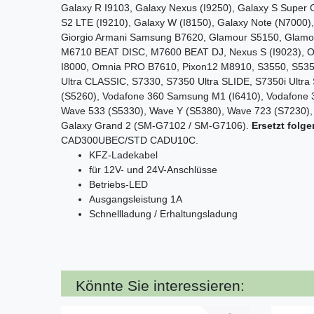
Galaxy R I9103, Galaxy Nexus (I9250), Galaxy S Super C
S2 LTE (I9210), Galaxy W (I8150), Galaxy Note (N7000),
Giorgio Armani Samsung B7620, Glamour S5150, Glamou
M6710 BEAT DISC, M7600 BEAT DJ, Nexus S (I9023), Om
I8000, Omnia PRO B7610, Pixon12 M8910, S3550, S535
Ultra CLASSIC, S7330, S7350 Ultra SLIDE, S7350i Ultra
(S5260), Vodafone 360 Samsung M1 (I6410), Vodafone 
Wave 533 (S5330), Wave Y (S5380), Wave 723 (S7230),
Galaxy Grand 2 (SM-G7102 / SM-G7106).
Ersetzt folg
CAD300UBEC/STD CADU10C.
KFZ-Ladekabel
für 12V- und 24V-Anschlüsse
Betriebs-
LED
Ausgangsleistung 1A
Schnellladung / Erhaltungsladung
Könnte Sie interessieren: