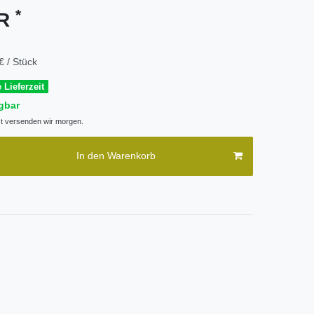
*
UR
€ / Stück
 Lieferzeit
gbar
zt versenden wir morgen.
In den Warenkorb