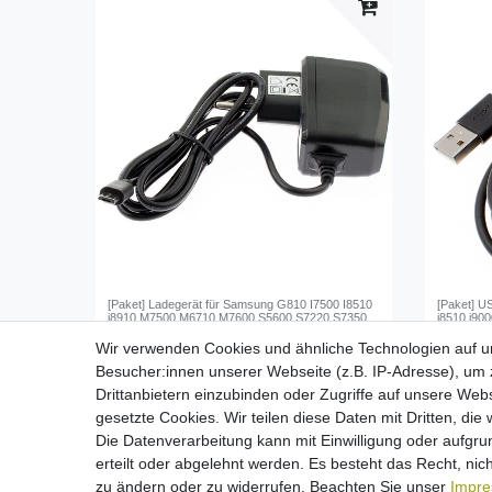
[Paket] Ladegerät für Samsung G810 I7500 I8510
[Paket] U
i8910 M7500 M6710 M7600 S5600 S7220 S7350
i8510 i90
S8000 S8300 i9000 Galaxy S (micro-USB)
APCBU10B
Wir verwenden Cookies und ähnliche Technologien auf 
13,95 € *
7,95 €
Besucher:innen unserer Webseite (z.B. IP-Adresse), um z
*
inkl. ges. MwSt.
zzgl.
Versandkosten
*
inkl. ges
Drittanbietern einzubinden oder Zugriffe auf unsere Webs
gesetzte Cookies. Wir teilen diese Daten mit Dritten, die
Die Datenverarbeitung kann mit Einwilligung oder aufgru
erteilt oder abgelehnt werden. Es besteht das Recht, nich
zu ändern oder zu widerrufen. Beachten Sie unser
Impr