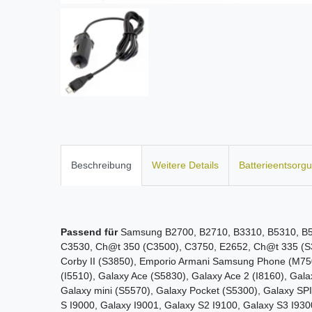
Beschreibung
Weitere Details
Batterieentsorg
Passend für
Samsung B2700, B2710, B3310, B5310, B55
C3530, Ch@t 350 (C3500), C3750, E2652, Ch@t 335 (S
Corby II (S3850), Emporio Armani Samsung Phone (M75
(I5510), Galaxy Ace (S5830), Galaxy Ace 2 (I8160), Gal
Galaxy mini (S5570), Galaxy Pocket (S5300), Galaxy SPI
S I9000, Galaxy I9001, Galaxy S2 I9100, Galaxy S3 I930