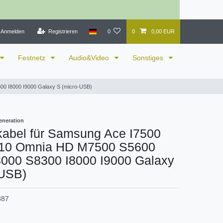
Anmelden
Registrieren
0
0
0,00 EUR
Festnetz
Audio&Video
Sonstiges
00 I8000 I9000 Galaxy S (micro-USB)
eneration
kabel für Samsung Ace I7500
910 Omnia HD M7500 S5600
000 S8300 I8000 I9000 Galaxy
-USB)
887