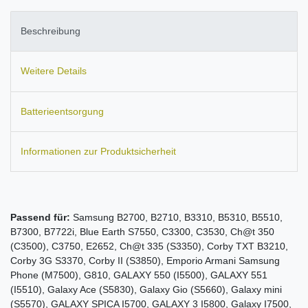
Beschreibung
Weitere Details
Batterieentsorgung
Informationen zur Produktsicherheit
Passend für:
Samsung B2700, B2710, B3310, B5310, B5510,
B7300, B7722i, Blue Earth S7550, C3300, C3530, Ch@t 350
(C3500), C3750, E2652, Ch@t 335 (S3350), Corby TXT B3210,
Corby 3G S3370, Corby II (S3850), Emporio Armani Samsung
Phone (M7500), G810, GALAXY 550 (I5500), GALAXY 551
(I5510), Galaxy Ace (S5830), Galaxy Gio (S5660), Galaxy mini
(S5570), GALAXY SPICA I5700, GALAXY 3 I5800, Galaxy I7500,