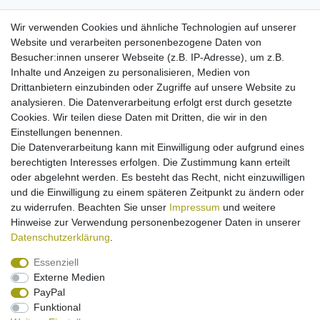
Wir verwenden Cookies und ähnliche Technologien auf unserer
Könnte Sie interessieren:
Website und verarbeiten personenbezogene Daten von
Besucher:innen unserer Webseite (z.B. IP-Adresse), um z.B.
[Paket] Kfz-Ladekabel für Samsung Ace I7500
I8510 I8910 Omnia HD M7500 S5600 S7350 S8000
Inhalte und Anzeigen zu personalisieren, Medien von
S8300 I8000 I9000 Galaxy S (micro-USB)
Drittanbietern einzubinden oder Zugriffe auf unsere Website zu
7,95 € *
analysieren. Die Datenverarbeitung erfolgt erst durch gesetzte
In den Warenkorb
Cookies. Wir teilen diese Daten mit Dritten, die wir in den
Einstellungen benennen.
*
inkl. ges. MwSt.
zzgl.
Versandkosten
Die Datenverarbeitung kann mit Einwilligung oder aufgrund eines
berechtigten Interesses erfolgen. Die Zustimmung kann erteilt
[Paket] Ladegerät für Samsung G810 I7500
oder abgelehnt werden. Es besteht das Recht, nicht einzuwilligen
I8510 i8910 M7500 M6710 M7600 S5600 S7220
und die Einwilligung zu einem späteren Zeitpunkt zu ändern oder
S7350 S8000 S8300 i9000 Galaxy S (micro-USB)
13,95 € *
zu widerrufen. Beachten Sie unser
Impressum
und weitere
Hinweise zur Verwendung personenbezogener Daten in unserer
In den Warenkorb
Daten­schutz­erklärung
.
*
inkl. ges. MwSt.
zzgl.
Versandkosten
Essenziell
Externe Medien
PayPal
Funktional