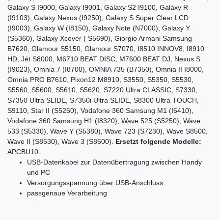
Galaxy S I9000, Galaxy I9001, Galaxy S2 I9100, Galaxy R
(I9103), Galaxy Nexus (I9250), Galaxy S Super Clear LCD
(I9003), Galaxy W (I8150), Galaxy Note (N7000), Galaxy Y
(S5360), Galaxy Xcover ( S5690), Giorgio Armani Samsung
B7620, Glamour S5150, Glamour S7070, I8510 INNOV8, I8910
HD, Jét S8000, M6710 BEAT DISC, M7600 BEAT DJ, Nexus S
(I9023), Omnia 7 (I8700), OMNIA 735 (B7350), Omnia II I8000,
Omnia PRO B7610, Pixon12 M8910, S3550, S5350, S5530,
S5560, S5600, S5610, S5620, S7220 Ultra CLASSIC, S7330,
S7350 Ultra SLIDE, S7350i Ultra SLIDE, S8300 Ultra TOUCH,
S9110, Star II (S5260), Vodafone 360 Samsung M1 (I6410),
Vodafone 360 Samsung H1 (I8320), Wave 525 (S5250), Wave
533 (S5330), Wave Y (S5380), Wave 723 (S7230), Wave S8500,
Wave II (S8530), Wave 3 (S8600).
Ersetzt folgende Modelle:
APCBU10.
USB-Datenkabel zur Datenübertragung zwischen Handy
und PC
Versorgungsspannung über USB-Anschluss
passgenaue Verarbeitung