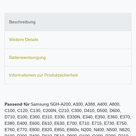
Beschreibung
Weitere Details
Batterieentsorgung
Informationen zur Produktsicherheit
Passend für
Samsung SGH-A200, A300, A388, A400, A800,
C100, C120, C130, C200N, C210, C300, D410, D500, D600,
D710, E100, E300, E310, E330, E330N, E340, E350, E360, E370,
E380, E400, E600, E610, E630, E700, E710, E715, E730, E750,
E760, E770, E800, E820, E850, E860v, N200, N400, N500, N620,