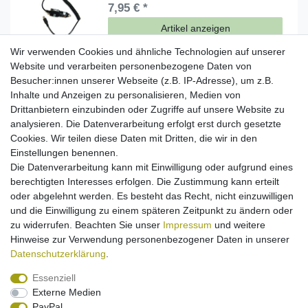
7,95 € *
Artikel anzeigen
*
inkl. ges. MwSt.
zzgl.
Versandkosten
Wir verwenden Cookies und ähnliche Technologien auf unserer
Website und verarbeiten personenbezogene Daten von
Besucher:innen unserer Webseite (z.B. IP-Adresse), um z.B.
USB Datenkabel für Samsung SGH-A800 N400
N500 N620 Q100 Q200 R200 R210 R220 T100
Inhalte und Anzeigen zu personalisieren, Medien von
T400 - seriell
Drittanbietern einzubinden oder Zugriffe auf unsere Website zu
6,95 € *
analysieren. Die Datenverarbeitung erfolgt erst durch gesetzte
In den Warenkorb
Cookies. Wir teilen diese Daten mit Dritten, die wir in den
Einstellungen benennen.
*
inkl. ges. MwSt.
zzgl.
Versandkosten
Die Datenverarbeitung kann mit Einwilligung oder aufgrund eines
berechtigten Interesses erfolgen. Die Zustimmung kann erteilt
USB Datenkabel für Samsung SGH-D500 D510
oder abgelehnt werden. Es besteht das Recht, nicht einzuwilligen
D600 E340 E350 E370 E380 E730 E760 E770
und die Einwilligung zu einem späteren Zeitpunkt zu ändern oder
E860v S400i X200 (ersetzt PCB113)
6,95 € *
zu widerrufen. Beachten Sie unser
Impressum
und weitere
Hinweise zur Verwendung personenbezogener Daten in unserer
In den Warenkorb
Daten­schutz­erklärung
.
*
inkl. ges. MwSt.
zzgl.
Versandkosten
Essenziell
Externe Medien
PayPal