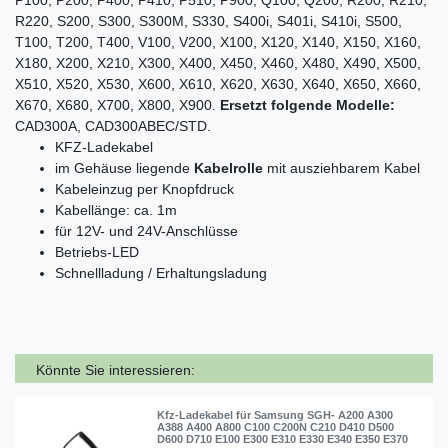
P100, P200, P400, P410, P510, P900, Q100, Q200, R200, R210,
R220, S200, S300, S300M, S330, S400i, S401i, S410i, S500,
T100, T200, T400, V100, V200, X100, X120, X140, X150, X160,
X180, X200, X210, X300, X400, X450, X460, X480, X490, X500,
X510, X520, X530, X600, X610, X620, X630, X640, X650, X660,
X670, X680, X700, X800, X900.
Ersetzt folgende Modelle:
CAD300A, CAD300ABEC/STD.
KFZ-Ladekabel
im Gehäuse liegende
Kabelrolle
mit ausziehbarem Kabel
Kabeleinzug per Knopfdruck
Kabellänge: ca. 1m
für 12V- und 24V-Anschlüsse
Betriebs-
LED
Schnellladung / Erhaltungsladung
Könnte Sie interessieren:
Kfz-Ladekabel für Samsung SGH- A200 A300
A388 A400 A800 C100 C200N C210 D410 D500
D600 D710 E100 E300 E310 E330 E340 E350 E370