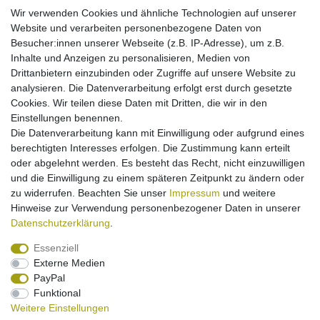
Wir verwenden Cookies und ähnliche Technologien auf unserer
Könnte Sie interessieren:
Website und verarbeiten personenbezogene Daten von
Besucher:innen unserer Webseite (z.B. IP-Adresse), um z.B.
Kfz-Ladekabel (Kabelrolle) für Samsung SGH-
A200 A300 A388 A400 A800 C100 C200N C210
Inhalte und Anzeigen zu personalisieren, Medien von
D410 D500 D600 D710 E100 E300 E310 E330
Drittanbietern einzubinden oder Zugriffe auf unsere Website zu
11,95 € *
analysieren. Die Datenverarbeitung erfolgt erst durch gesetzte
In den Warenkorb
Cookies. Wir teilen diese Daten mit Dritten, die wir in den
Einstellungen benennen.
*
inkl. ges. MwSt.
zzgl.
Versandkosten
Die Datenverarbeitung kann mit Einwilligung oder aufgrund eines
berechtigten Interesses erfolgen. Die Zustimmung kann erteilt
Kfz-Ladekabel für Samsung SGH- A200 A300
oder abgelehnt werden. Es besteht das Recht, nicht einzuwilligen
A388 A400 A800 C100 C200N C210 D410 D500
und die Einwilligung zu einem späteren Zeitpunkt zu ändern oder
D600 D710 E100 E300 E310 E330 E340 E350 E370
7,95 € *
zu widerrufen. Beachten Sie unser
Impressum
und weitere
Hinweise zur Verwendung personenbezogener Daten in unserer
Artikel anzeigen
Daten­schutz­erklärung
.
*
inkl. ges. MwSt.
zzgl.
Versandkosten
Essenziell
Externe Medien
PayPal
Funktional
Weitere Einstellungen
Impressum
Daten­schutz­erklärung
Widerrufs­recht