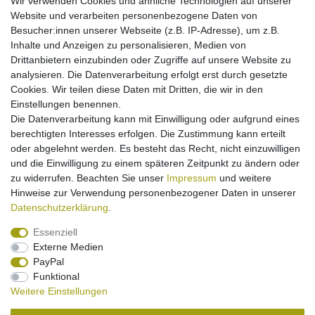
Wir verwenden Cookies und ähnliche Technologien auf unserer
[Paket] Ladegerät für OnePlus 3 3T 5 5T 6 6T 7
Website und verarbeiten personenbezogene Daten von
Pro 5G - 8 9 Pro - USB-C - 2A
Besucher:innen unserer Webseite (z.B. IP-Adresse), um z.B.
15,95 € *
Inhalte und Anzeigen zu personalisieren, Medien von
Drittanbietern einzubinden oder Zugriffe auf unsere Website zu
In den Warenkorb
analysieren. Die Datenverarbeitung erfolgt erst durch gesetzte
*
inkl. ges. MwSt.
zzgl.
Versandkosten
Cookies. Wir teilen diese Daten mit Dritten, die wir in den
Einstellungen benennen.
Die Datenverarbeitung kann mit Einwilligung oder aufgrund eines
berechtigten Interesses erfolgen. Die Zustimmung kann erteilt
[Paket] Ladegerät micro-USB für OnePlus X
E1000 2 Global - One TD A0001 - 2A
oder abgelehnt werden. Es besteht das Recht, nicht einzuwilligen
14,95 € *
und die Einwilligung zu einem späteren Zeitpunkt zu ändern oder
zu widerrufen. Beachten Sie unser
Impressum
und weitere
In den Warenkorb
Hinweise zur Verwendung personenbezogener Daten in unserer
*
inkl. ges. MwSt.
zzgl.
Versandkosten
Daten­schutz­erklärung
.
Essenziell
Externe Medien
PayPal
Funktional
Weitere Einstellungen
Impressum
Daten­schutz­erklärung
Widerrufs­recht