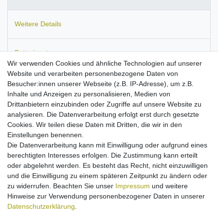
Weitere Details
Batterieentsorgung
Wir verwenden Cookies und ähnliche Technologien auf unserer
Website und verarbeiten personenbezogene Daten von
Informationen zur Produktsicherheit
Besucher:innen unserer Webseite (z.B. IP-Adresse), um z.B.
Inhalte und Anzeigen zu personalisieren, Medien von
Drittanbietern einzubinden oder Zugriffe auf unsere Website zu
analysieren. Die Datenverarbeitung erfolgt erst durch gesetzte
Cookies. Wir teilen diese Daten mit Dritten, die wir in den
Passend für
OnePlus X E1000, 2 Global, One TD, One A0001.
Einstellungen benennen.
kompaktes Reise-Ladegerät mit flexibler
Die Datenverarbeitung kann mit Einwilligung oder aufgrund eines
Eingangsspannung
berechtigten Interesses erfolgen. Die Zustimmung kann erteilt
Micro-USB-Anschluss
oder abgelehnt werden. Es besteht das Recht, nicht einzuwilligen
Input: 100-250V
und die Einwilligung zu einem späteren Zeitpunkt zu ändern oder
Ausgangsleistung: 5V/2A
zu widerrufen. Beachten Sie unser
Impressum
und weitere
Farbe: schwarz
Hinweise zur Verwendung personenbezogener Daten in unserer
Kabellänge ca. 1,10m
Daten­schutz­erklärung
.