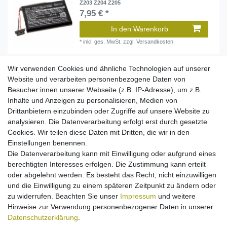
Z203 Z204 Z205
7,95 € *
In den Warenkorb
*
inkl. ges. MwSt.
zzgl.
Versandkosten
Wir verwenden Cookies und ähnliche Technologien auf unserer
Akku Li-Polymer für Becker Active 6
Website und verarbeiten personenbezogene Daten von
Professional Transit Ready (ersetzt SR3840100)
Besucher:innen unserer Webseite (z.B. IP-Adresse), um z.B.
8,95 € *
Inhalte und Anzeigen zu personalisieren, Medien von
Drittanbietern einzubinden oder Zugriffe auf unsere Website zu
In den Warenkorb
analysieren. Die Datenverarbeitung erfolgt erst durch gesetzte
*
inkl. ges. MwSt.
zzgl.
Versandkosten
Cookies. Wir teilen diese Daten mit Dritten, die wir in den
Einstellungen benennen.
Die Datenverarbeitung kann mit Einwilligung oder aufgrund eines
berechtigten Interesses erfolgen. Die Zustimmung kann erteilt
Akku Li-Polymer für Becker Transit 7SL EU
(ersetzt SR584450P)
oder abgelehnt werden. Es besteht das Recht, nicht einzuwilligen
8,95 € *
und die Einwilligung zu einem späteren Zeitpunkt zu ändern oder
zu widerrufen. Beachten Sie unser
Impressum
und weitere
In den Warenkorb
Hinweise zur Verwendung personenbezogener Daten in unserer
*
inkl. ges. MwSt.
zzgl.
Versandkosten
Daten­schutz­erklärung
.