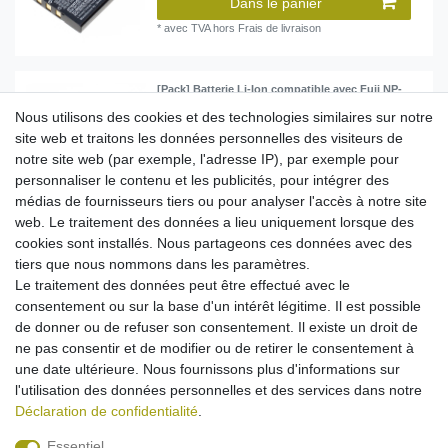
Dans le panier
*
avec TVA
hors
Frais de livraison
[Pack] Batterie Li-Ion compatible avec Fuji NP-
60 / Kodak Klic-5000 / Casio NP-30 / Olympus Li-
20B - Ensemble de 2
Nous utilisons des cookies et des technologies similaires sur notre
12,95 € *
site web et traitons les données personnelles des visiteurs de
notre site web (par exemple, l'adresse IP), par exemple pour
Dans le panier
personnaliser le contenu et les publicités, pour intégrer des
*
avec TVA
hors
Frais de livraison
médias de fournisseurs tiers ou pour analyser l'accès à notre site
web. Le traitement des données a lieu uniquement lorsque des
cookies sont installés. Nous partageons ces données avec des
Batterie Li-Ion compatible avec Ordro NP-170 /
Aiptek CB-170 / Speed NP-170
tiers que nous nommons dans les paramètres.
Le traitement des données peut être effectué avec le
12,95 € *
consentement ou sur la base d'un intérêt légitime. Il est possible
Dans le panier
de donner ou de refuser son consentement. Il existe un droit de
*
avec TVA
hors
Frais de livraison
ne pas consentir et de modifier ou de retirer le consentement à
une date ultérieure. Nous fournissons plus d'informations sur
l'utilisation des données personnelles et des services dans notre
Déclaration de confidentialité
.
Essentiel