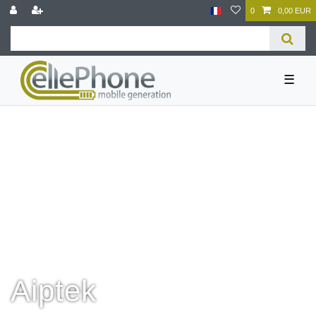
0
0,00 EUR
☰
Aiptek