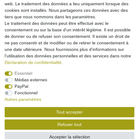
!
web. Le traitement des données a lieu uniquement lorsque des
cellules haute qualité de marque
cookies sont installés. Nous partageons ces données avec des
parfaitement adaptée
tiers que nous nommons dans les paramètres.
chargement avec bloc dalimentation standard
Le traitement des données peut être effectué avec le
pas deffet mémoire
consentement ou sur la base d'un intérêt légitime. Il est possible
avec protection contre les surcharge/surchauffe/court-
de donner ou de refuser son consentement. Il existe un droit de
circuit
ne pas consentir et de modifier ou de retirer le consentement à
une date ultérieure. Nous fournissons plus d'informations sur
l'utilisation des données personnelles et des services dans notre
Déclaration de confidentialité
.
Essentiel
Médias externes
Mentions légales
Déclaration de confidentialité
PayPal
Fonctionnel
Autres paramètres
Conditions générales
Droit de rétractation
Tout accepter
Contact
Rétracter le contrat ici
Refuser tout
Accepter la sélection