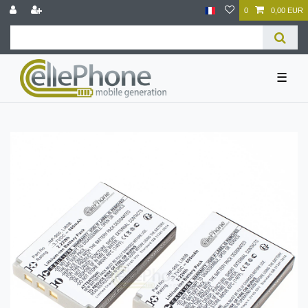
0
0,00 EUR
☰