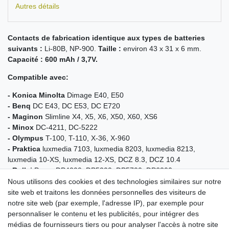
Autres détails
Contacts de fabrication identique aux types de batteries
suivants :
Li-80B, NP-900.
Taille :
environ 43 x 31 x 6 mm.
Capacité : 600 mAh / 3,7V.
Compatible avec:
- Konica Minolta
Dimage E40, E50
- Benq
DC E43, DC E53, DC E720
- Maginon
Slimline X4, X5, X6, X50, X60, XS6
- Minox
DC-4211, DC-5222
- Olympus
T-100, T-110, X-36, X-960
- Praktica
luxmedia 7103, luxmedia 8203, luxmedia 8213,
luxmedia 10-XS, luxmedia 12-XS, DCZ 8.3, DCZ 10.4
- Rollei
Prego DP4200, DP5200, DP5700, DP6200
- TCM
Digitalkamera 4,2
Nous utilisons des cookies et des technologies similaires sur notre
- Traveler
DC-5080, Slimline X5, Slimline X6, Super Slim XS 7, XS
site web et traitons les données personnelles des visiteurs de
12
notre site web (par exemple, l'adresse IP), par exemple pour
- Voigtländer
Virtus D4, D5, D6, D500, D600, S6
personnaliser le contenu et les publicités, pour intégrer des
haute capacité pour un temps de fonctionnement plus long
médias de fournisseurs tiers ou pour analyser l'accès à notre site