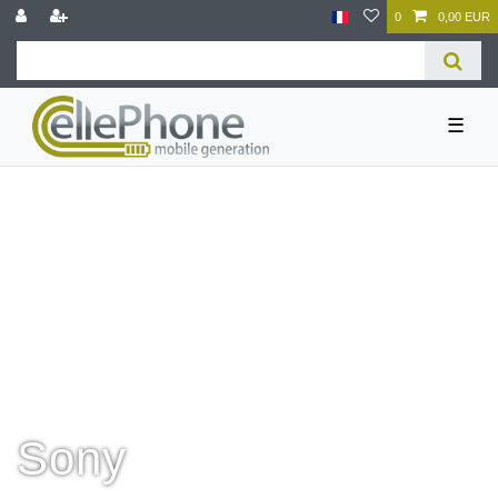
0
0,00 EUR
☰
Sony