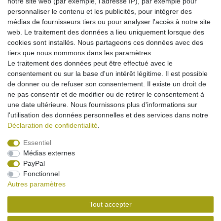
notre site web (par exemple, l'adresse IP), par exemple pour
Dans le panier
personnaliser le contenu et les publicités, pour intégrer des
*
avec TVA
hors
Frais de livraison
médias de fournisseurs tiers ou pour analyser l'accès à notre site
web. Le traitement des données a lieu uniquement lorsque des
cookies sont installés. Nous partageons ces données avec des
Câble de connexion AV pour Sony VMC-15FS
tiers que nous nommons dans les paramètres.
Le traitement des données peut être effectué avec le
9,95 € *
consentement ou sur la base d'un intérêt légitime. Il est possible
Dans le panier
de donner ou de refuser son consentement. Il existe un droit de
*
avec TVA
hors
Frais de livraison
ne pas consentir et de modifier ou de retirer le consentement à
une date ultérieure. Nous fournissons plus d'informations sur
l'utilisation des données personnelles et des services dans notre
Déclaration de confidentialité
.
Essentiel
Médias externes
Mentions légales
Déclaration de confidentialité
PayPal
Fonctionnel
Autres paramètres
Conditions générales
Droit de rétractation
Tout accepter
Contact
Rétracter le contrat ici