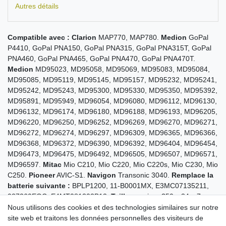
Autres détails
Compatible avec :
Clarion
MAP770, MAP780.
Medion
GoPal
P4410, GoPal PNA150, GoPal PNA315, GoPal PNA315T, GoPal
PNA460, GoPal PNA465, GoPal PNA470, GoPal PNA470T.
Medion
MD95023, MD95058, MD95069, MD95083, MD95084,
MD95085, MD95119, MD95145, MD95157, MD95232, MD95241,
MD95242, MD95243, MD95300, MD95330, MD95350, MD95392,
MD95891, MD95949, MD96054, MD96080, MD96112, MD96130,
MD96132, MD96174, MD96180, MD96188, MD96193, MD96205,
MD96220, MD96250, MD96252, MD96269, MD96270, MD96271,
MD96272, MD96274, MD96297, MD96309, MD96365, MD96366,
MD96368, MD96372, MD96390, MD96392, MD96404, MD96454,
MD96473, MD96475, MD96492, MD96505, MD96507, MD96571,
MD96597.
Mitac
Mio C210, Mio C220, Mio C220s, Mio C230, Mio
C250.
Pioneer
AVIC-S1.
Navigon
Transonic 3040.
Remplace la
batterie suivante :
BPLP1200, 11-B0001MX, E3MC07135211,
027260EOC, E4MT081202B12.
Taille :
environ ?50 x 34 x 7 mm.
Capacité : 1250 mAh.
Nous utilisons des cookies et des technologies similaires sur notre
Temps de veille et de conversation longs
site web et traitons les données personnelles des visiteurs de