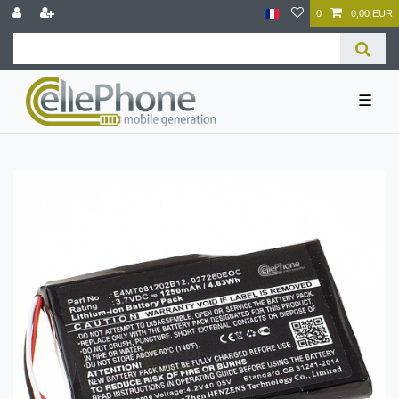
0
0,00 EUR
☰