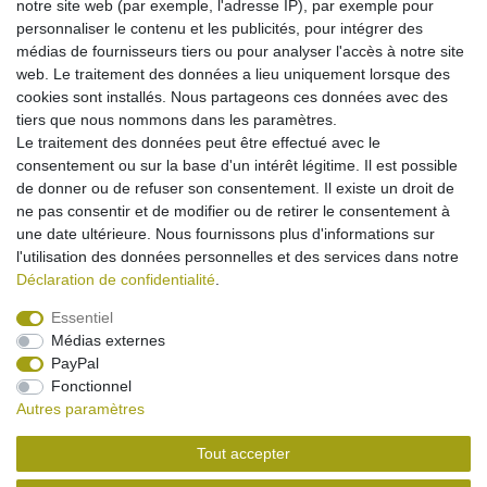
capacité maximale possible pour ce type de batterie !
notre site web (par exemple, l'adresse IP), par exemple pour
cellules haute qualité garantissant une grande longévité
personnaliser le contenu et les publicités, pour intégrer des
parfaitement adaptée
médias de fournisseurs tiers ou pour analyser l'accès à notre site
remplace la batterie d'origine des types cités plus haut
web. Le traitement des données a lieu uniquement lorsque des
chargement avec chaque chargeur compatible avec
cookies sont installés. Nous partageons ces données avec des
l'appareil
tiers que nous nommons dans les paramètres.
pas d'effet mémoire
Le traitement des données peut être effectué avec le
équipée d'une protection contre les
consentement ou sur la base d'un intérêt légitime. Il est possible
surcharge/surchauffe/court-circuit
de donner ou de refuser son consentement. Il existe un droit de
sécurité maximale possible !
ne pas consentir et de modifier ou de retirer le consentement à
une date ultérieure. Nous fournissons plus d'informations sur
l'utilisation des données personnelles et des services dans notre
Déclaration de confidentialité
.
Essentiel
Médias externes
Mentions légales
Déclaration de confidentialité
PayPal
Fonctionnel
Autres paramètres
Conditions générales
Droit de rétractation
Tout accepter
Contact
Rétracter le contrat ici