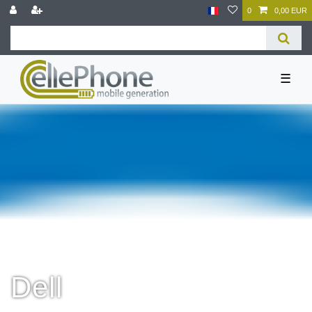
0
0,00 EUR
☰
Dell