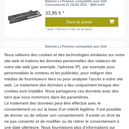
Batterie Li-Polymer compatible avec Dell
Chromebook 11 (3120) 2015 - 3800 mAh
33,95 € *
Dans le panier
*
avec TVA
hors
Frais de livraison
Batterie Li-Polymer compatible avec Dell
Latitude 10 - 3900 mAh
Nous utilisons des cookies et des technologies similaires sur notre
37,95 € *
site web et traitons les données personnelles des visiteurs de
notre site web (par exemple, l'adresse IP), par exemple pour
Dans le panier
personnaliser le contenu et les publicités, pour intégrer des
*
avec TVA
hors
Frais de livraison
médias de fournisseurs tiers ou pour analyser l'accès à notre site
web. Le traitement des données a lieu uniquement lorsque des
cookies sont installés. Nous partageons ces données avec des
Batterie Li-Polymer compatible avec Dell XPS 13
2015 9343 - 7300mAh / 7,4V
tiers que nous nommons dans les paramètres.
Le traitement des données peut être effectué avec le
45,95 € *
consentement ou sur la base d'un intérêt légitime. Il est possible
Dans le panier
de donner ou de refuser son consentement. Il existe un droit de
*
avec TVA
hors
Frais de livraison
ne pas consentir et de modifier ou de retirer le consentement à
une date ultérieure. Nous fournissons plus d'informations sur