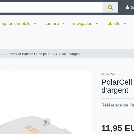
S
éléphonie mobile
caméra
navigation
tablette
LG
PolarCell Batterie Li-Ion pour LG G7200 - d'argent
PolarCell
PolarCell
d'argent
Référence de l’a
11,95 