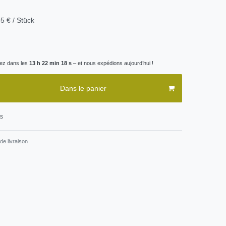
5 € / Stück
z dans les
13 h 22 min 17 s
– et nous expédions aujourd’hui !
Dans le panier
ts
de livraison