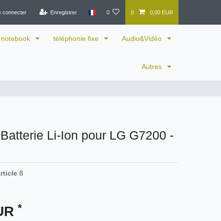
e connecter
Enregistrer
0
0
0,00 EUR
notebook
téléphonie fixe
Audio&Vidéo
Autres
 Batterie Li-Ion pour LG G7200 -
rticle
8
*
EUR