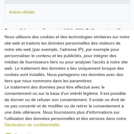
Autres détails
Compatible avec :
Panasonic A210, SC3.
Taille :
environ 47 x
36 x 5 mm.
Capacité : 700 mAh.
Nous utilisons des cookies et des technologies similaires sur notre
la batterie la plus performante de ce type sur le marché
site web et traitons les données personnelles des visiteurs de
fournie avec des cellules de qualité
notre site web (par exemple, l'adresse IP), par exemple pour
batteries PolarCell de qualité contrôlée
personnaliser le contenu et les publicités, pour intégrer des
pas de batterie bon marché, mais un produit de marque
médias de fournisseurs tiers ou pour analyser l'accès à notre site
rigoureusement contrôlé conformément à toutes les
web. Le traitement des données a lieu uniquement lorsque des
normes UE
cookies sont installés. Nous partageons ces données avec des
protection contre la surcharge, la surchauffe et les courts-
tiers que nous nommons dans les paramètres.
circuits
Le traitement des données peut être effectué avec le
rechargeable avec le bloc d'alimentation d'origine
consentement ou sur la base d'un intérêt légitime. Il est possible
technologie Li-Ion de pointe: haute capacité sans effet
de donner ou de refuser son consentement. Il existe un droit de
mémoire
ne pas consentir et de modifier ou de retirer le consentement à
une date ultérieure. Nous fournissons plus d'informations sur
l'utilisation des données personnelles et des services dans notre
Déclaration de confidentialité
.