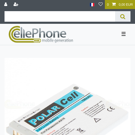
0
0,00 EUR
☰