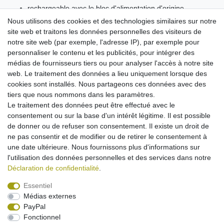
rechargeable avec le bloc d'alimentation d'origine
technologie Li-Polymer de pointe: haute capacité sans effet
Nous utilisons des cookies et des technologies similaires sur notre
mémoire
site web et traitons les données personnelles des visiteurs de
notre site web (par exemple, l'adresse IP), par exemple pour
personnaliser le contenu et les publicités, pour intégrer des
médias de fournisseurs tiers ou pour analyser l'accès à notre site
web. Le traitement des données a lieu uniquement lorsque des
Cela pourrait vous intéresser :
cookies sont installés. Nous partageons ces données avec des
tiers que nous nommons dans les paramètres.
[Pack] Batterie Li-Ion compatible avec Canon
Le traitement des données peut être effectué avec le
BP-827 (100% compatible)
consentement ou sur la base d'un intérêt légitime. Il est possible
36,95 € *
de donner ou de refuser son consentement. Il existe un droit de
Dans le panier
ne pas consentir et de modifier ou de retirer le consentement à
une date ultérieure. Nous fournissons plus d'informations sur
*
avec TVA
hors
Frais de livraison
l'utilisation des données personnelles et des services dans notre
Déclaration de confidentialité
.
Essentiel
Médias externes
Mentions légales
Déclaration de confidentialité
PayPal
Fonctionnel