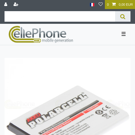
0
0,00 EUR
☰