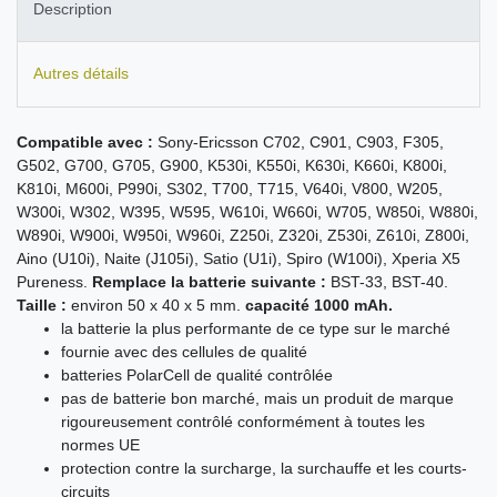
Description
Autres détails
Compatible avec :
Sony-Ericsson C702, C901, C903, F305,
G502, G700, G705, G900, K530i, K550i, K630i, K660i, K800i,
K810i, M600i, P990i, S302, T700, T715, V640i, V800, W205,
W300i, W302, W395, W595, W610i, W660i, W705, W850i, W880i,
W890i, W900i, W950i, W960i, Z250i, Z320i, Z530i, Z610i, Z800i,
Aino (U10i), Naite (J105i), Satio (U1i), Spiro (W100i), Xperia X5
Pureness.
Remplace la batterie suivante :
BST-33, BST-40.
Taille :
environ 50 x 40 x 5 mm.
capacité 1000 mAh.
la batterie la plus performante de ce type sur le marché
fournie avec des cellules de qualité
batteries PolarCell de qualité contrôlée
pas de batterie bon marché, mais un produit de marque
rigoureusement contrôlé conformément à toutes les
normes UE
protection contre la surcharge, la surchauffe et les courts-
circuits