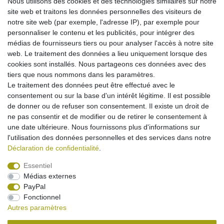
Capacité : 650 mAh.
Nous utilisons des cookies et des technologies similaires sur notre
Temps de veille et de conversation longs
site web et traitons les données personnelles des visiteurs de
capacité maximale possible pour ce type de batterie !
notre site web (par exemple, l'adresse IP), par exemple pour
cellules haute qualité garantissant une grande longévité
personnaliser le contenu et les publicités, pour intégrer des
parfaitement adaptée
médias de fournisseurs tiers ou pour analyser l'accès à notre site
remplace la batterie d'origine des types cités plus haut
web. Le traitement des données a lieu uniquement lorsque des
chargement avec chaque chargeur compatible avec
cookies sont installés. Nous partageons ces données avec des
l'appareil
tiers que nous nommons dans les paramètres.
pas d'effet mémoire
Le traitement des données peut être effectué avec le
équipée d'une protection contre les
consentement ou sur la base d'un intérêt légitime. Il est possible
surcharge/surchauffe/court-circuit
de donner ou de refuser son consentement. Il existe un droit de
sécurité maximale possible !
ne pas consentir et de modifier ou de retirer le consentement à
une date ultérieure. Nous fournissons plus d'informations sur
l'utilisation des données personnelles et des services dans notre
Déclaration de confidentialité
.
Essentiel
Médias externes
Mentions légales
Déclaration de confidentialité
PayPal
Fonctionnel
Autres paramètres
Conditions générales
Droit de rétractation