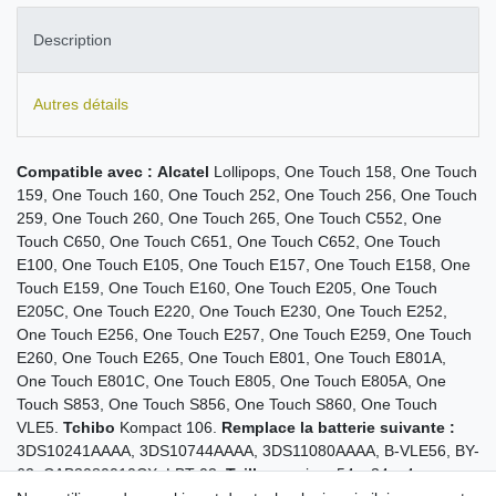
Description
Autres détails
Compatible avec :
Alcatel
Lollipops, One Touch 158, One Touch
159, One Touch 160, One Touch 252, One Touch 256, One Touch
259, One Touch 260, One Touch 265, One Touch C552, One
Touch C650, One Touch C651, One Touch C652, One Touch
E100, One Touch E105, One Touch E157, One Touch E158, One
Touch E159, One Touch E160, One Touch E205, One Touch
E205C, One Touch E220, One Touch E230, One Touch E252,
One Touch E256, One Touch E257, One Touch E259, One Touch
E260, One Touch E265, One Touch E801, One Touch E801A,
One Touch E801C, One Touch E805, One Touch E805A, One
Touch S853, One Touch S856, One Touch S860, One Touch
VLE5.
Tchibo
Kompact 106.
Remplace la batterie suivante :
3DS10241AAAA, 3DS10744AAAA, 3DS11080AAAA, B-VLE56, BY-
62, CAB3080010CX, LBT-03.
Taille :
environ 54 x 34 x 4 mm.