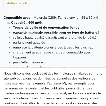
Autres détails
Compatible avec :
Motorola C289.
Taille :
environ 58 x 32 x 4
mm.
Capacité : 600 mAh.
Temps de veille et de conversation longs
capacité maximale possible pour ce type de batterie !
cellules haute qualité garantissant une grande longévité
parfaitement adaptée
remplace la batterie d'origine des types cités plus haut
chargement avec chaque chargeur compatible avec
l'appareil
pas d'effet mémoire
équipée d'une protection contre les
surcharge/surchauffe/court-circuit
Nous utilisons des cookies et des technologies similaires sur notre
sécurité maximale possible !
site web et traitons les données personnelles des visiteurs de
notre site web (par exemple, l'adresse IP), par exemple pour
personnaliser le contenu et les publicités, pour intégrer des
médias de fournisseurs tiers ou pour analyser l'accès à notre site
web. Le traitement des données a lieu uniquement lorsque des
Cela pourrait vous intéresser :
cookies sont installés. Nous partageons ces données avec des