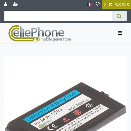
0
0,00 EUR
☰