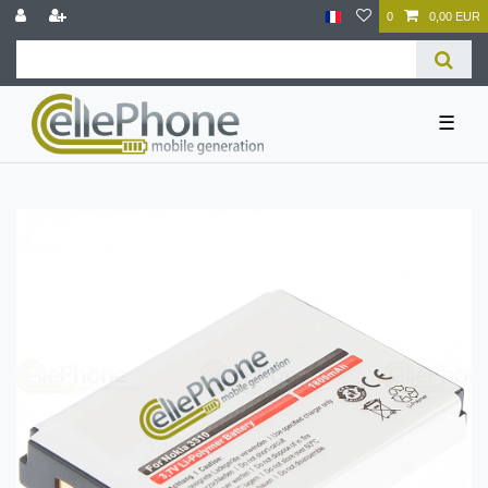
0
0,00 EUR
☰