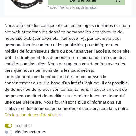
Dans le panier
*
avec TVA
hors
Frais de livraison
Nous utilisons des cookies et des technologies similaires sur notre
Chargeur secteur pour Sagem my210X my212X
my215X my401C my401Z my405X my501C
site web et traitons les données personnelles des visiteurs de
my501X (mini-USB)
notre site web (par exemple, l'adresse IP), par exemple pour
13,95 € *
personnaliser le contenu et les publicités, pour intégrer des
Dans le panier
médias de fournisseurs tiers ou pour analyser l'accès à notre site
*
avec TVA
hors
Frais de livraison
web. Le traitement des données a lieu uniquement lorsque des
cookies sont installés. Nous partageons ces données avec des
tiers que nous nommons dans les paramètres.
Chargeur Voiture (Bobine de câble) pour Sagem
Le traitement des données peut être effectué avec le
my210X my212X my215X my401C my401Z
my405X my501C my501X (mini-USB)
consentement ou sur la base d'un intérêt légitime. Il est possible
11,95 € *
de donner ou de refuser son consentement. Il existe un droit de
ne pas consentir et de modifier ou de retirer le consentement à
Dans le panier
une date ultérieure. Nous fournissons plus d'informations sur
*
avec TVA
hors
Frais de livraison
l'utilisation des données personnelles et des services dans notre
Déclaration de confidentialité
.
Essentiel
Médias externes
Mentions légales
Déclaration de confidentialité