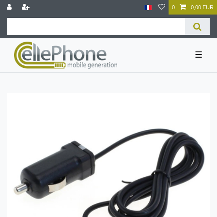
0
0,00 EUR
☰