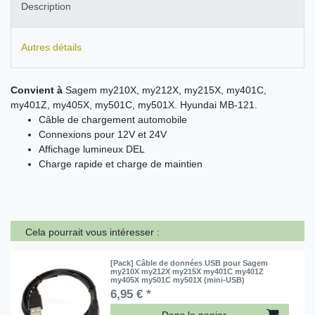
Description
Autres détails
Convient à
Sagem my210X, my212X, my215X, my401C,
my401Z, my405X, my501C, my501X. Hyundai MB-121.
Câble de chargement automobile
Connexions pour 12V et 24V
Affichage lumineux DEL
Charge rapide et charge de maintien
Cela pourrait vous intéresser :
[Pack] Câble de données USB pour Sagem
my210X my212X my215X my401C my401Z
my405X my501C my501X (mini-USB)
6,95 € *