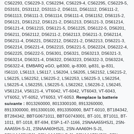
CS62293, CS6229-3, CS62294, CS6229-4, CS62295, CS6229-5,
DS3101, DS31112, DS3111-2, DS6111, DS61112, DS6111-2,
DS61113, DS6111-3, DS61114, DS6111-4, DS61152, DS6115-2,
DS6121, DS61212, DS6121-2, DS61213, DS6121-3, DS61214,
DS6121-4, DS61215, DS6121-5, DS61225, DS6122-5, DS6201,
DS6211, DS62112, DS6211-2, DS62113, DS6211-3, DS62114,
DS6211-4, DS6221, DS62212, DS6221-2, DS62213, DS6221-3,
DS62214, DS6221-4, DS62215, DS6221-5, DS62224, DS6222-4,
DS62225, DS6222-5, DS6301, DS6321, DS63213, DS6321-3,
DS63214, DS6321-4, DS6322, DS63223, DS6322-3, DS63224,
DS6322-4, EMBARQ eGO, ip8300, ip-8300, ip831, ip-831,
IS6110, LS6113, LS6117, LS6204, LS6205, LS62152, LS6215-2,
LS6225, LS62252, LS6225-2, LS62253, LS6225-3, LS62254,
LS6225-4, LS62255, LS6225-5, LS62262, LS6226-2, LS6245,
VS61214, VS6121-4, VT6042, VT-6042, VT6043, VT-6043,
VT6052, VT-6052, VT6053, VT-6053.
Remplace la batterie
suivante :
8013260000, 8013300100, 8913260000,
8913300000, 8913300100, 8913350000, BATT-6010, BT184342,
BT284342, BBTG0671011, BBTG0743001, BT-101, BT1011, BT-
1011, BT-1018, BT-694, ESP-1-47-1166, 2SNAAA55HSJ1, 2SN-
AAA55H-S-J1, 2SNAAA60HSJ1, 2SN-AAA60H-S-J1,