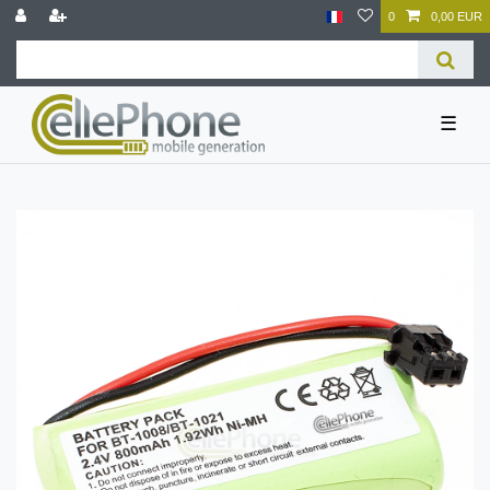
0
0,00 EUR
☰