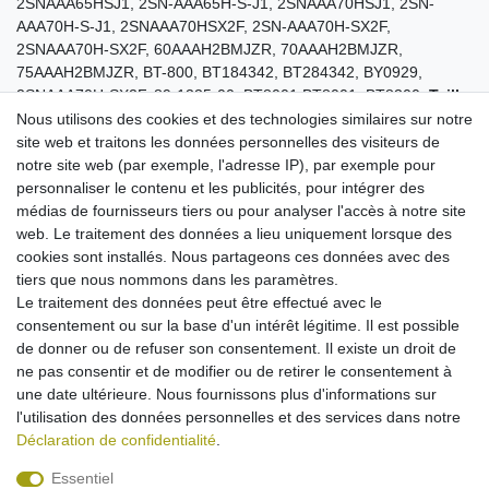
2SNAAA65HSJ1, 2SN-AAA65H-S-J1, 2SNAAA70HSJ1, 2SN-
AAA70H-S-J1, 2SNAAA70HSX2F, 2SN-AAA70H-SX2F,
2SNAAA70H-SX2F, 60AAAH2BMJZR, 70AAAH2BMJZR,
75AAAH2BMJZR, BT-800, BT184342, BT284342, BY0929,
2SNAAA70H-SX2F, 89-1335-00, BT8001 BT8001, BT8300.
Taille
:
environ 44,5 x 20,5 x 10,5 mm.
Capacité : 700 mAh.
Nous utilisons des cookies et des technologies similaires sur notre
Temps de veille et de conversation longs
site web et traitons les données personnelles des visiteurs de
capacité maximale possible pour ce type de batterie !
notre site web (par exemple, l'adresse IP), par exemple pour
cellules haute qualité garantissant une grande longévité
personnaliser le contenu et les publicités, pour intégrer des
parfaitement adaptée
médias de fournisseurs tiers ou pour analyser l'accès à notre site
remplace la batterie dorigine des types cités plus haut
web. Le traitement des données a lieu uniquement lorsque des
chargement avec chaque chargeur compatible avec
cookies sont installés. Nous partageons ces données avec des
l'appareil
tiers que nous nommons dans les paramètres.
pas deffet mémoire
Le traitement des données peut être effectué avec le
équipée dune protection contre les
consentement ou sur la base d'un intérêt légitime. Il est possible
surcharge/surchauffe/court-circuit
de donner ou de refuser son consentement. Il existe un droit de
sécurité maximale possible !
ne pas consentir et de modifier ou de retirer le consentement à
une date ultérieure. Nous fournissons plus d'informations sur
l'utilisation des données personnelles et des services dans notre
Déclaration de confidentialité
.
Essentiel