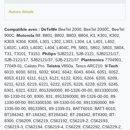
Autres détails
Compatible avec :
DeTeWe
BeeTel 2000, BeeTel 2000C, BeeTel
900C.
Motorola
B8, B801, B802, B803, B804, K3, K301, K302,
K303, K304, K305, L301, L302, L303, L304, L4, L401, L402,
L402C, L403, L403C, L404, L404C, P8, S801, S802, S803, S804,
T31, T3101, T3151.
Philips
SJB2121, SJB-2121, SJB2121/17,
SJB-2121/17, SJB2121/37, SJB-2121/37.
Plantronics
7704901,
77049-01, Calisto Pro.
Telstra
V850a, Tesco ARC210.
V-Tech
6010, 6030, 6031, 6032, 6041, 6042, 6043, 6044, 6051, 6052,
6053, 6110, 6111, 6113, 6121, 6122, 6201, 6204, 6205, 6209,
6211, 6215, 6219, 6221, 6222, 6225, 6226, 6228, 6229, 6245,
6301, 6321, 6322, 8013260000, 80-1326-00-00, 8013300100,
80-1330-01-00, 8300, 831, 8913260000, 89-1326-00-00, 89-
1330-00-00, 8913300100, 89-1330-01-00, 8913350000, 89-
1335-00-00, 89133901, 89-1339-01, BATT6010, BATT-6010,
BT184342, BT-184342, BT284342, BT-284342, BT8300, BT-
8300, CS6209, CS6219, CS62192, CS6219-2, CS62193,
CS6219-3, CS62194, CS6219-4, CS6229, CS62292, CS6229-2,