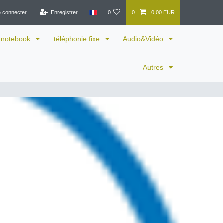
e connecter
Enregistrer
0
0
0,00 EUR
notebook
téléphonie fixe
Audio&Vidéo
Autres