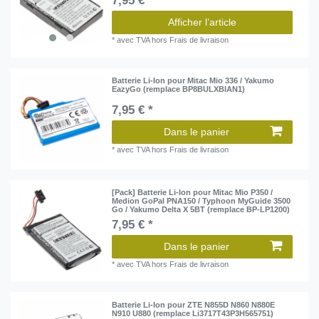
7,95 € *
Afficher l’article
*
avec TVA
hors
Frais de livraison
Batterie Li-Ion pour Mitac Mio 336 / Yakumo
EazyGo (remplace BP8BULXBIAN1)
7,95 € *
Dans le panier
*
avec TVA
hors
Frais de livraison
[Pack] Batterie Li-Ion pour Mitac Mio P350 /
Medion GoPal PNA150 / Typhoon MyGuide 3500
Go / Yakumo Delta X 5BT (remplace BP-LP1200)
7,95 € *
Dans le panier
*
avec TVA
hors
Frais de livraison
Batterie Li-Ion pour ZTE N855D N860 N880E
N910 U880 (remplace Li3717T43P3H565751)