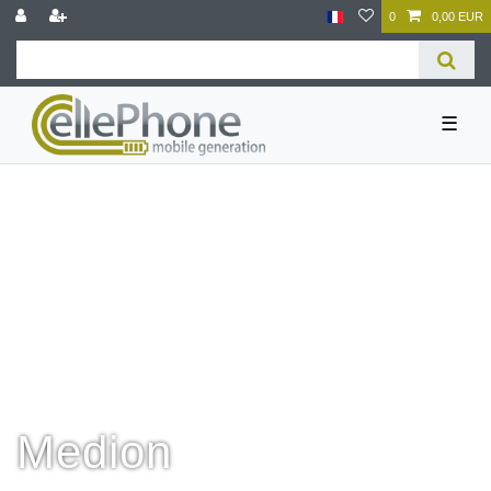
0
0,00 EUR
☰
Medion