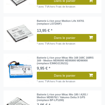
Dans le panier
*
avec TVA
hors
Frais de livraison
Batterie Li-Ion pour Medion Life X4701
(remplace LI37200F)
13,95 € *
Dans le panier
*
avec TVA
hors
Frais de livraison
Batterie Li-Ion pour Mitac Mio 168 168C 168RS
169 - Medion MD95000 MD95900 MD96900
(remplace E3MIO2135211)
9,95 € *
Dans le panier
*
avec TVA
hors
Frais de livraison
Batterie Li-Ion pour Mitac Mio 180 / A201 /
Medion MD95762 / Yakumo Delta X GPS
(remplace BP-LP1200)