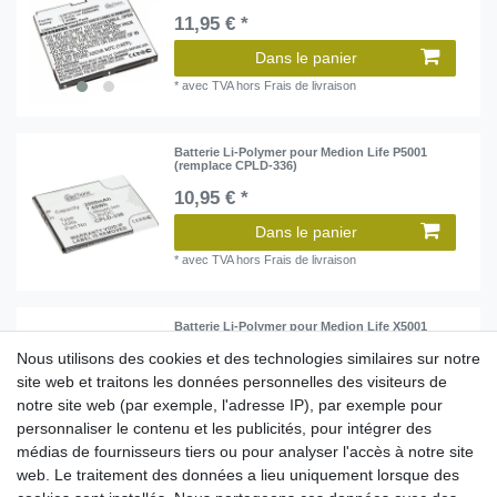
11,95 € *
Dans le panier
*
avec TVA
hors
Frais de livraison
Batterie Li-Polymer pour Medion Life P5001
(remplace CPLD-336)
10,95 € *
Dans le panier
*
avec TVA
hors
Frais de livraison
Batterie Li-Polymer pour Medion Life X5001
(remplace CA366069HV)
Nous utilisons des cookies et des technologies similaires sur notre
13,95 € *
site web et traitons les données personnelles des visiteurs de
notre site web (par exemple, l'adresse IP), par exemple pour
Dans le panier
personnaliser le contenu et les publicités, pour intégrer des
*
avec TVA
hors
Frais de livraison
médias de fournisseurs tiers ou pour analyser l'accès à notre site
web. Le traitement des données a lieu uniquement lorsque des