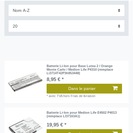
Batterie Li-Ion pour Base Lutea 2 / Orange
Monte Carlo / Medion Life P4310 (remplace
Li3714T42P3h853448)
8,95 € *
Dans le panier
*
avec TVA
hors
Frais de livraison
Batterie Li-Ion pour Medion Life E4502 P4013
(remplace LI37163A1)
19,95 € *