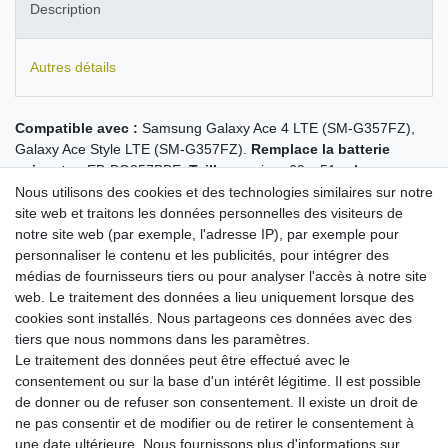
Description
Autres détails
Compatible avec :
Samsung Galaxy Ace 4 LTE (SM-G357FZ),
Galaxy Ace Style LTE (SM-G357FZ).
Remplace la batterie
suivante :
EB-BG357BBE.
Taille :
environ 69 x 51 x 4 mm.
Capacité : 1900 mAh.
Nous utilisons des cookies et des technologies similaires sur notre
Temps de veille et de conversation longs
site web et traitons les données personnelles des visiteurs de
capacité maximale possible pour ce type de batterie !
notre site web (par exemple, l'adresse IP), par exemple pour
cellules haute qualité garantissant une grande longévité
personnaliser le contenu et les publicités, pour intégrer des
parfaitement adaptée
médias de fournisseurs tiers ou pour analyser l'accès à notre site
remplace la batterie d'origine des types cités plus haut
web. Le traitement des données a lieu uniquement lorsque des
chargement avec chaque chargeur compatible avec
cookies sont installés. Nous partageons ces données avec des
l'appareil
tiers que nous nommons dans les paramètres.
pas d'effet mémoire
Le traitement des données peut être effectué avec le
équipée d'une protection contre les
consentement ou sur la base d'un intérêt légitime. Il est possible
surcharge/surchauffe/court-circuit
de donner ou de refuser son consentement. Il existe un droit de
sécurité maximale possible !
ne pas consentir et de modifier ou de retirer le consentement à
une date ultérieure. Nous fournissons plus d'informations sur