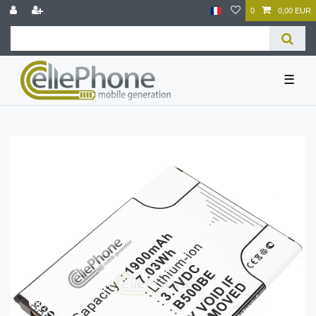
0
0,00 EUR
☰