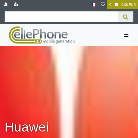
0
0,00 EUR
☰
Huawei