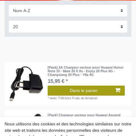
[Pack] 2A Chargeur secteur pour Huawei Honor
Note 10 - Mate 20 X Xs - Enjoy 20 Plus 5G -
Changxiang 20 Plus - Y9a 4G
15,95 € *
Dans le panier
*
avec TVA
hors
Frais de livraison
[Pack] Chargeur secteur pour Huawei Ascend
Y200 Y300 Y330 Y530 G750 G730 / Ideos X3 X5
(micro-USB)
Nous utilisons des cookies et des technologies similaires sur notre
13,95 € *
site web et traitons les données personnelles des visiteurs de