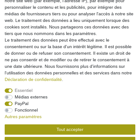
notre site web (par exemple, l'adresse IP), par exemple pour
Dans le panier
personnaliser le contenu et les publicités, pour intégrer des
*
avec TVA
hors
Frais de livraison
médias de fournisseurs tiers ou pour analyser l'accès à notre site
web. Le traitement des données a lieu uniquement lorsque des
cookies sont installés. Nous partageons ces données avec des
Chargeur secteur pour Nokia Lumia 950 / HTC
10 - USB-C
tiers que nous nommons dans les paramètres.
Le traitement des données peut être effectué avec le
15,95 € *
consentement ou sur la base d'un intérêt légitime. Il est possible
Dans le panier
de donner ou de refuser son consentement. Il existe un droit de
*
avec TVA
hors
Frais de livraison
ne pas consentir et de modifier ou de retirer le consentement à
une date ultérieure. Nous fournissons plus d'informations sur
l'utilisation des données personnelles et des services dans notre
Déclaration de confidentialité
.
Essentiel
Médias externes
Mentions légales
Déclaration de confidentialité
PayPal
Fonctionnel
Autres paramètres
Conditions générales
Droit de rétractation
Tout accepter
Contact
Rétracter le contrat ici