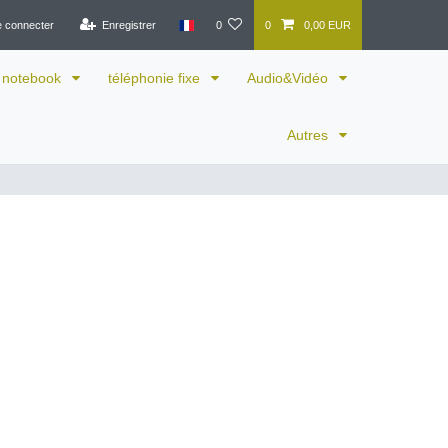
e connecter
Enregistrer
0
0
0,00 EUR
notebook
téléphonie fixe
Audio&Vidéo
Autres