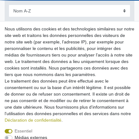
Nous utilisons des cookies et des technologies similaires sur notre
site web et traitons les données personnelles des visiteurs de
notre site web (par exemple, l'adresse IP), par exemple pour
personnaliser le contenu et les publicités, pour intégrer des
médias de fournisseurs tiers ou pour analyser l'accès à notre site
web. Le traitement des données a lieu uniquement lorsque des
cookies sont installés. Nous partageons ces données avec des
Chargeur Voiture (Bobine de câble + USB) pour
Samsung SGH-E210 D880 G600 F250 F330 F400
tiers que nous nommons dans les paramètres.
F480 F490 F700 G800 i550 i560 i640 i780
Le traitement des données peut être effectué avec le
11,95 € *
consentement ou sur la base d'un intérêt légitime. Il est possible
Dans le panier
de donner ou de refuser son consentement. Il existe un droit de
ne pas consentir et de modifier ou de retirer le consentement à
*
avec TVA
hors
Frais de livraison
une date ultérieure. Nous fournissons plus d'informations sur
l'utilisation des données personnelles et des services dans notre
Déclaration de confidentialité
.
Essentiel
Médias externes