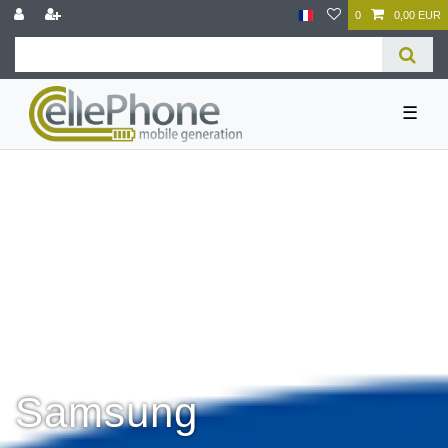
0
0,00 EUR
☰
Samsung