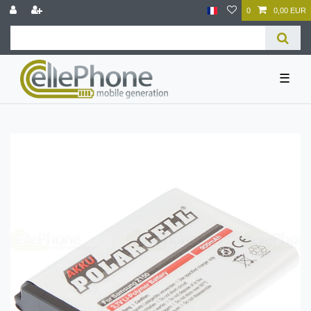
0
0,00 EUR
☰