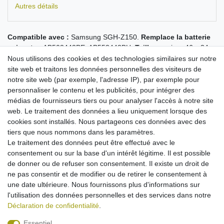
Autres détails
Compatible avec :
Samsung SGH-Z150.
Remplace la batterie
suivante :
AB503443BE, AB553443BU.
Taille :
environ 46 x 34 x
5 mm.
capacité 900 mAh.
Nous utilisons des cookies et des technologies similaires sur notre
la batterie la plus performante de ce type sur le marché
site web et traitons les données personnelles des visiteurs de
fournie avec des cellules de qualité
notre site web (par exemple, l'adresse IP), par exemple pour
batteries PolarCell de qualité contrôlée
personnaliser le contenu et les publicités, pour intégrer des
pas de batterie bon marché, mais un produit de marque
médias de fournisseurs tiers ou pour analyser l'accès à notre site
rigoureusement contrôlé conformément à toutes les
web. Le traitement des données a lieu uniquement lorsque des
normes UE
cookies sont installés. Nous partageons ces données avec des
protection contre la surcharge, la surchauffe et les courts-
tiers que nous nommons dans les paramètres.
circuits
Le traitement des données peut être effectué avec le
rechargeable avec le bloc d'alimentation d'origine
consentement ou sur la base d'un intérêt légitime. Il est possible
technologie Li-Polymer de pointe: haute capacité sans effet
de donner ou de refuser son consentement. Il existe un droit de
mémoire
ne pas consentir et de modifier ou de retirer le consentement à
une date ultérieure. Nous fournissons plus d'informations sur
l'utilisation des données personnelles et des services dans notre
Déclaration de confidentialité
.
Essentiel